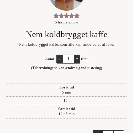
5
fra 1 stemme
Nem koldbrygget kaffe
Nem koldbrygget kaffe, som alle kan finde ud af at lave.
–
+
Antal:
liter
(Tilberedningstid kan ændre sig ved justering)
Forb. tid
minutter
5
min
timer
12
t
Samlet tid
timer
minutter
12
t
5
min