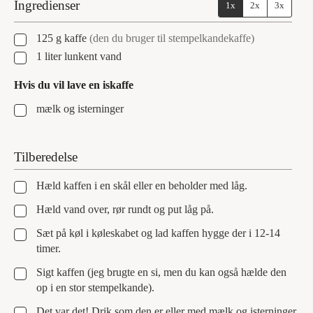
Ingredienser
1x
2x
3x
▢
125
g
kaffe
(den du bruger til stempelkandekaffe)
▢
1
liter
lunkent vand
Hvis du vil lave en iskaffe
▢
mælk og isterninger
Tilberedelse
▢
Hæld kaffen i en skål eller en beholder med låg.
▢
Hæld vand over, rør rundt og put låg på.
▢
Sæt på køl i køleskabet og lad kaffen hygge der i 12-14
timer.
▢
Sigt kaffen (jeg brugte en si, men du kan også hælde den
op i en stor stempelkande).
▢
Det var det! Drik som den er eller med mælk og isterninger