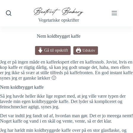
Fortsæt
til
indhold
Vegetariske opskrifter
Nem koldbrygget kaffe
Gå til opskrift
Udskriv
Jeg er på ingen måde en kaffeekspert eller en kaffesnob. Jovist, hvis en
kop kaffe er riigtig dårlig, så kan jeg godt smage det, haha, men ellers
er jeg ikke så svær at stille tilfreds på kaffefronten. En god instant kaffe
synes jeg er ganske lækker 🙂
Nem koldbrygget kaffe
Så jeg havde heller ikke lige regnet med, at jeg ville være typen der
lavede min egen koldbryggede kaffe. Det lyder så kompliceret og
feinschmecker agtigt, synes jeg.
Det var indtil jeg fandt ud af, hvordan man gør. Det er jo meeega nemt!
Noget kaffe og vand i en skål og vente, vente, så er det klar.
Jeg har hældt min koldbryggede kaffe over på en stor glasflaske, og