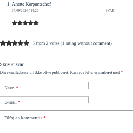
Anette Karpantschof
07/09/2024 / 14:26
SVAR
–
5 from 2 votes (
1 rating without comment
)
Skriv et svar
Din e-mailadresse vil ikke blive publiceret.
Krævede felter er markeret med
*
Navn
*
E-mail
*
Tilføj en kommentar
*