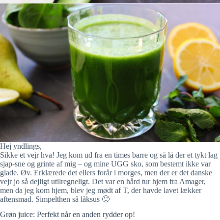
Hej yndlings,
Sikke et vejr hva! Jeg kom ud fra en times barre og så lå der et tykt lag
sjap-sne og grinte af mig – og mine UGG sko, som bestemt ikke var
glade. Øv. Erklærede det ellers forår i morges, men der er det danske
vejr jo så dejligt utilregneligt. Det var en hård tur hjem fra Amager,
men da jeg kom hjem, blev jeg mødt af T, der havde lavet lækker
aftensmad. Simpelthen så låksus 🙂
Grøn juice: Perfekt når en anden rydder op!