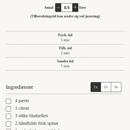
–
+
Antal:
liter
(Tilberedningstid kan ændre sig ved justering)
Forb. tid
minutter
5
min
Tilb. tid
minutter
2
min
Samlet tid
minutter
7
min
Ingredienser
1x
2x
3x
▢
4
pærer
▢
1
citron
▢
3
stilke
bladselleri
▢
2
håndfulde
frisk spinat