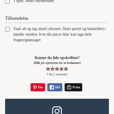
▢
1
spsk.
friske mynteblade
Tilberedelse
▢
Vask alt og tag skræl citronen. Skær pærer og bladselleri i
mindre stykker, hvis din juicer ikke kan tage hele
frugter/grønsager
Kunne du lide opskriften?
(Klik på stjernerne for at bedømme)
5
fra
2
stemmer
Pin
Del
Print