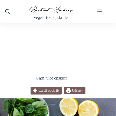
Fortsæt
til
indhold
Vegetariske opskrifter
Grøn juice opskrift
Gå til opskrift
Udskriv