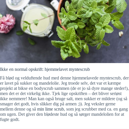
Ikke en normal opskrift: hjemmelavet myntescrub
Få blød og velduftende hud med denne hjemmelavede myntescrub, der
er lavet på sukker og mandelolie. Jeg troede selv, det var et kæmpe
projekt at bikse en bodyscrub sammen (de er jo så dyre mange steder!),
men det er det virkelig ikke. Tjek lige opskriften – det bliver seriøst
ikke nemmere! Man kan også bruge salt, men sukker er mildere (og så
smager det godt, hvis slikker dig på armen ;)). Jeg veksler gerne
mellem denne og så
min lime scrub
, som jeg scrubber med ca. en gang
om ugen. Det giver den blødeste hud og så sørger mandelolien for at
fugte godt.