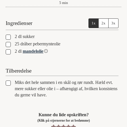
minutter
5
min
Ingredienser
1x
2x
3x
▢
2
dl
sukker
▢
25
dråber
pebermynteolie
▢
2
dl
mandelolie
Tilberedelse
▢
Miks det hele sammen i en skål og rør rundt. Hæld evt.
mere sukker eller olie i – afhængigt af, hvilken konsistens
du gerne vil have.
Kunne du lide opskriften?
(Klik på stjernerne for at bedømme)