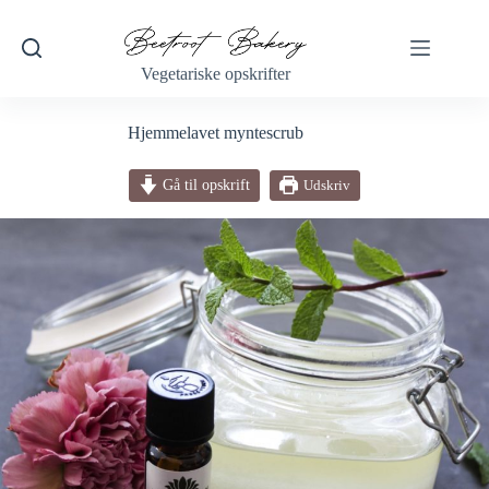
Fortsæt
til
indhold
Vegetariske opskrifter
Hjemmelavet myntescrub
Gå til opskrift
Udskriv