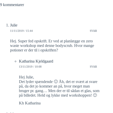
9 kommentarer
Julie
11/11/2019 / 15:44
SVAR
Hej. Super fed opskrift. Er ved at planlægge en zero
waste workshop med denne bodyscrub. Hvor mange
potioner er der til i opskriften?
Katharina Kjeldgaard
13/11/2019 / 10:08
SVAR
Hej Julie,
Det lyder spændende 🙂 Åh, det er svært at svare
på, da det jo kommer an på, hvor meget man
bruger pr. gang… Men der er til sådan et glas, som
på billedet. Held og lykke med workshoppen! 🙂
Kh Katharina