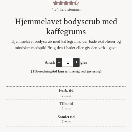
4,34
fra
3
stemmer
Hjemmelavet bodyscrub med
kaffegrums
Hjemmelavet bodyscrub med kaffegrums, der både eksfolierer og
mindsker madspild.Brug den i badet eller giv den væk i gave.
–
+
Antal:
glas
(Tilberedningstid kan ændre sig ved justering)
Forb. tid
minutter
5
min
Tilb. tid
minutter
2
min
Samlet tid
minutter
7
min