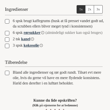
Ingredienser
1x
2x
3x
▢
6
spsk
brugt kaffegrums (husk at få presset vandet godt ud,
da scrubben ellers bliver meget tynd i konsistensen)
▢
6
spsk
rørsukker
(almindeligt sukker kan også bruges)
▢
2
tsk
kanel
▢
3
spsk
kokosolie
Tilberedelse
▢
Bland alle ingredienser og rør godt rundt. Tilsæt evt mere
olie, hvis du gerne vil have en mere flydende konsistens.
Hæld den derefter i en lufttæt beholder.
Kunne du lide opskriften?
(Klik på stjernerne for at bedømme)