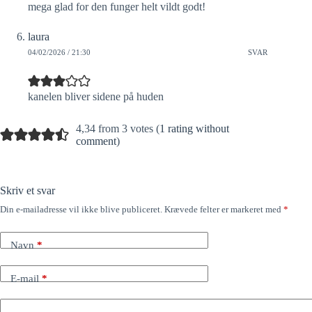
mega glad for den funger helt vildt godt!
laura
04/02/2026 / 21:30
SVAR
kanelen bliver sidene på huden
4,34 from 3 votes (
1 rating without
comment
)
Skriv et svar
Din e-mailadresse vil ikke blive publiceret.
Krævede felter er markeret med
*
Navn
*
E-mail
*