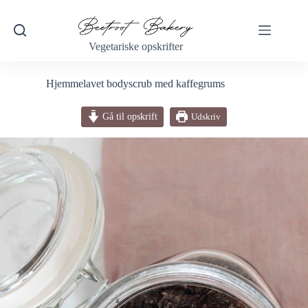
Fortsæt
til
indhold
Vegetariske opskrifter
Hjemmelavet bodyscrub med kaffegrums
Gå til opskrift
Udskriv