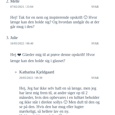
Mette
07/02/2021 / 23:04
SVAR
Hej! Tak for en nem og inspirerende opskrift 🙂 Hvor
længe kan den holde sig? Og hvordan undgår du at der
går mug i den?
Julie
16/05/2022 / 06:40
SVAR
Hej ❤️ Glæder mig til at prøve denne opskrift! Hvor
længe kan den holde sig i glasset?
Katharina Kjeldgaard
20/05/2022 / 09:39
SVAR
Hej, Jeg har ikke selv haft en så længe, men jeg
har læst mig frem til, at andre siger op til 2
måneder, hvis den opbevares i en lufttæt beholder
og ikke står i direkte sollys 🙂 Men duft til den og
se på den. Hvis den har mug eller lugter
mærkeligt, så hellere lav en ny.