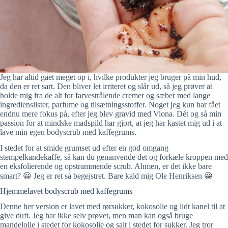
Jeg har altid gået meget op i, hvilke produkter jeg bruger på min hud,
da den er ret sart. Den bliver let irriteret og slår ud, så jeg prøver at
holde mig fra de alt for farvestrålende cremer og sæber med lange
ingredienslister, parfume og tilsætningsstoffer. Noget jeg kun har fået
endnu mere fokus på, efter jeg blev gravid med Viona. Dét og så min
passion for at mindske madspild har gjort, at jeg har kastet mig ud i at
lave min egen bodyscrub med kaffegrums.
I stedet for at smide grumset ud efter en god omgang
stempelkandekaffe, så kan du genanvende det og forkæle kroppen med
en eksfolierende og opstrammende scrub. Ahmen, er det ikke bare
smart? 😀 Jeg er ret så begejstret. Bare kald mig Ole Henriksen 😀
Hjemmelavet bodyscrub med kaffegrums
Denne her version er lavet med rørsukker, kokosolie og lidt kanel til at
give duft. Jeg har ikke selv prøvet, men man kan også bruge
mandelolie i stedet for kokosolie og salt i stedet for sukker. Jeg tror