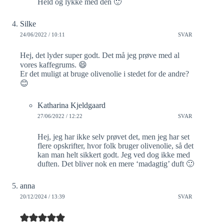
Held og lykke med den 🙂
Silke
24/06/2022 / 10:11
SVAR
Hej, det lyder super godt. Det må jeg prøve med al
vores kaffegrums. 😄
Er det muligt at bruge olivenolie i stedet for de andre?
😊
Katharina Kjeldgaard
27/06/2022 / 12:22
SVAR
Hej, jeg har ikke selv prøvet det, men jeg har set
flere opskrifter, hvor folk bruger olivenolie, så det
kan man helt sikkert godt. Jeg ved dog ikke med
duften. Det bliver nok en mere ‘madagtig’ duft 🙂
anna
20/12/2024 / 13:39
SVAR