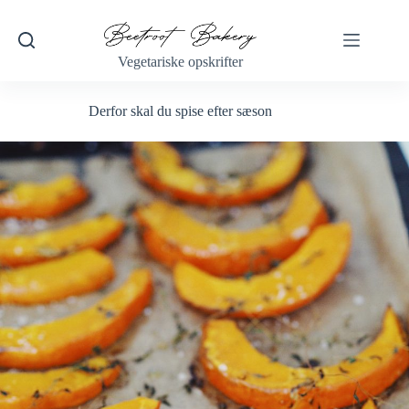
Fortsæt
til
indhold
Vegetariske opskrifter
Derfor skal du spise efter sæson