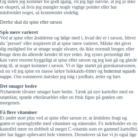
Og inden jeg kommer for godt igang, vil jeg lige nævne, at jeg jo ikke
er ekspert, så hvis jeg mangler nogle vigtige pointer eller har
misforstået noget, så kommenter endelig.
Derfor skal du spise efter sæson
Spis mere varieret
Ved at spise efter årstiderne og følge med i, hvad der er i sæson, bliver
du ’presset’ eller inspireret til at spise mere varieret. Måske det giver
dig mulighed for at smage nogle råvarer, du ikke normalt bruger, eller
bruge dem du allerede kender til nye retter. Jeg synes personligt det
kan være enormt hyggeligt at spise efter sæson og jeg kan gå og glæde
mig til, at noget kommer i sæson. Vi er lige startet på græskarsæsonen,
så nu vil jeg spise en masse lækre hokkaido-fritter og
butternut squash
suppe
. Om sommeren mæsker jeg mig i jordbær, ærter og bær.
Det smager bedre
Nyhøstede råvarer smager bare bedre. Tænk på nye kartofler med en
smørklat, sprøde efterårsæbler eller en frisk figne på grøden om
morgenen.
Få flere vitaminer
Et andet stort plus ved at spise efter sæson er, at årstidens frugt og
grønt er sprængfyldte med vitaminer og mineraler. Fx indeholder en ny
kartoffel mere en dobbelt så meget C-vitamin som en gammel kartoffel,
der har ligget opbevaret hele vinteren. Derudover så har vi jo også lige