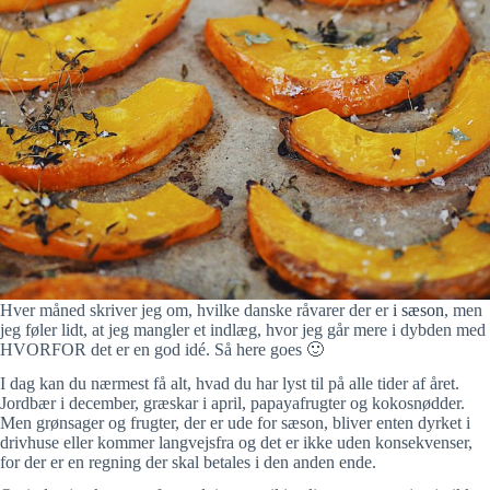
Hver måned skriver jeg om, hvilke danske råvarer der er
i sæson
, men
jeg føler lidt, at jeg mangler et indlæg, hvor jeg går mere i dybden med
HVORFOR det er en god idé. Så here goes 🙂
I dag kan du nærmest få alt, hvad du har lyst til på alle tider af året.
Jordbær i december, græskar i april, papayafrugter og kokosnødder.
Men grønsager og frugter, der er ude for sæson, bliver enten dyrket i
drivhuse eller kommer langvejsfra og det er ikke uden konsekvenser,
for der er en regning der skal betales i den anden ende.