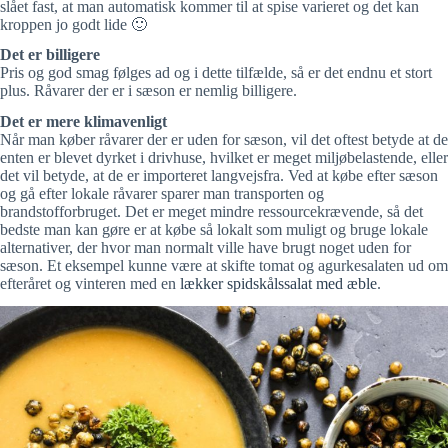
slået fast, at man automatisk kommer til at spise varieret og det kan
kroppen jo godt lide 🙂
Det er billigere
Pris og god smag følges ad og i dette tilfælde, så er det endnu et stort
plus. Råvarer der er i sæson er nemlig billigere.
Det er mere klimavenligt
Når man køber råvarer der er uden for sæson, vil det oftest betyde at de
enten er blevet dyrket i drivhuse, hvilket er meget miljøbelastende, eller
det vil betyde, at de er importeret langvejsfra. Ved at købe efter sæson
og gå efter lokale råvarer sparer man transporten og
brandstofforbruget. Det er meget mindre ressourcekrævende, så det
bedste man kan gøre er at købe så lokalt som muligt og bruge lokale
alternativer, der hvor man normalt ville have brugt noget uden for
sæson. Et eksempel kunne være at skifte tomat og agurkesalaten ud om
efteråret og vinteren med en
lækker spidskålssalat med æble
.