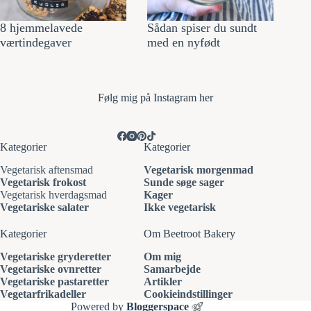
8 hjemmelavede
Sådan spiser du sundt
værtindegaver
med en nyfødt
Følg mi
g på Instagram her
Kategorier
Kategorier
Vegetarisk aftensmad
Vegetarisk morgenmad
Vegetarisk frokost
Sunde søge sager
Vegetarisk hverdagsmad
Kager
Vegetariske salater
Ikke vegetarisk
Kategorier
Om Beetroot Bakery
Vegetariske gryderetter
Om mig
Vegetariske ovnretter
Samarbejde
Vegetariske pastaretter
Artikler
Vegetarfrikadeller
Cookieindstillinger
Powered by
Bloggerspace