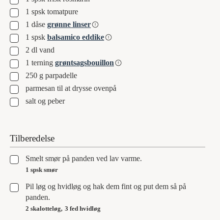
▢
1
spsk
tomatpure
▢
1
dåse
grønne linser
▢
1
spsk
balsamico eddike
▢
2
dl
vand
▢
1
terning
grøntsagsbouillon
▢
250
g
parpadelle
▢
parmesan til at drysse ovenpå
▢
salt og peber
Tilberedelse
▢
Smelt smør på panden ved lav varme.
1 spsk smør
▢
Pil løg og hvidløg og hak dem fint og put dem så på
panden.
2 skalotteløg,
3 fed hvidløg