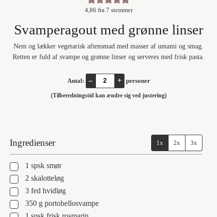
4,86
fra
7
stemmer
Svamperagout med grønne linser
Nem og lækker vegetarisk aftensmad med masser af umami og smag.
Retten er fuld af svampe og grønne linser og serveres med frisk pasta.
–
+
Antal:
personer
(Tilberedningstid kan ændre sig ved justering)
Ingredienser
1x
2x
3x
▢
1
spsk
smør
▢
2
skalotteløg
▢
3
fed
hvidløg
▢
350
g
portobellosvampe
▢
1
spsk
frisk rosmarin