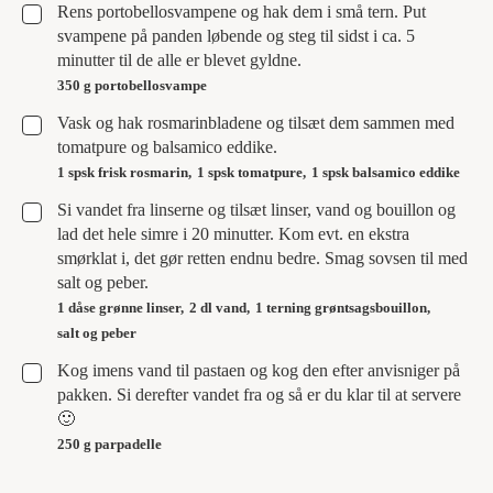
▢
Rens portobellosvampene og hak dem i små tern. Put
svampene på panden løbende og steg til sidst i ca. 5
minutter til de alle er blevet gyldne.
350 g portobellosvampe
▢
Vask og hak rosmarinbladene og tilsæt dem sammen med
tomatpure og balsamico eddike.
1 spsk frisk rosmarin,
1 spsk tomatpure,
1 spsk balsamico eddike
▢
Si vandet fra linserne og tilsæt linser, vand og bouillon og
lad det hele simre i 20 minutter. Kom evt. en ekstra
smørklat i, det gør retten endnu bedre. Smag sovsen til med
salt og peber.
1 dåse grønne linser,
2 dl vand,
1 terning grøntsagsbouillon,
salt og peber
▢
Kog imens vand til pastaen og kog den efter anvisniger på
pakken. Si derefter vandet fra og så er du klar til at servere
🙂
250 g parpadelle