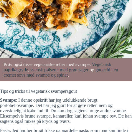
Prøv også disse vegetariske retter med svampe:
Vegetarisk
paprikagryde
,
svensk pølseret med grøntsager
og
gnocchi i en
cremet sovs med svampe og spinat
.
Tips og tricks til vegetarisk svamperagout
Svampe
: I denne opskrift har jeg udelukkende brugt
portobellosvampe. Det har jeg gjort for at gøre retten nem og
overskuelig at købe ind til. Du kan dog sagtens bruge andre svampe.
Eksempelvis brune svampe, kantareller, karl johan svampe osv. De kan
sagtens også mixes på kryds og tværs.
Pasta: Jeg har her brugt friske pappardelle pasta, som man kan finde i