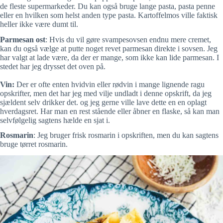
de fleste supermarkeder. Du kan også bruge lange pasta, pasta penne
eller en hvilken som helst anden type pasta. Kartoffelmos ville faktisk
heller ikke være dumt til.
Parmesan ost
: Hvis du vil gøre svampesovsen endnu mere cremet,
kan du også vælge at putte noget revet parmesan direkte i sovsen. Jeg
har valgt at lade være, da der er mange, som ikke kan lide parmesan. I
stedet har jeg drysset det oven på.
Vin:
Der er ofte enten hvidvin eller rødvin i mange lignende ragu
opskrifter, men det har jeg med vilje undladt i denne opskrift, da jeg
sjældent selv drikker det. og jeg gerne ville lave dette en en oplagt
hverdagsret. Har man en rest stående eller åbner en flaske, så kan man
selvfølgelig sagtens hælde en sjat i.
Rosmarin
: Jeg bruger frisk rosmarin i opskriften, men du kan sagtens
bruge tørret rosmarin.