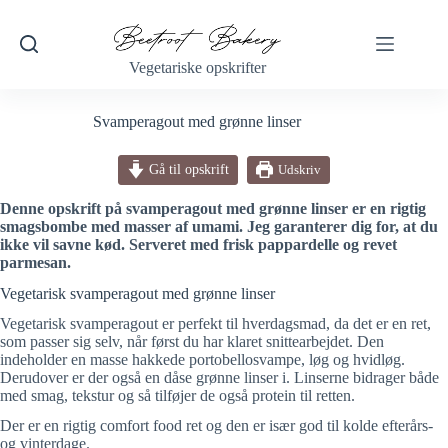
Fortsæt
til
indhold
Vegetariske opskrifter
Svamperagout med grønne linser
Gå til opskrift
Udskriv
Denne opskrift på svamperagout med grønne linser er en rigtig
smagsbombe med masser af umami. Jeg garanterer dig for, at du
ikke vil savne kød. Serveret med frisk pappardelle og revet
parmesan.
Vegetarisk svamperagout med grønne linser
Vegetarisk svamperagout er perfekt til hverdagsmad, da det er en ret,
som passer sig selv, når først du har klaret snittearbejdet. Den
indeholder en masse hakkede portobellosvampe, løg og hvidløg.
Derudover er der også en dåse grønne linser i. Linserne bidrager både
med smag, tekstur og så tilføjer de også protein til retten.
Der er en rigtig comfort food ret og den er især god til kolde efterårs-
og vinterdage.