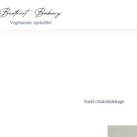
Fortsæt
til
indhold
Vegetariske opskrifter
Sund chokoladekage