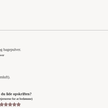
og bagepulver.
lver
mluft).
du lide opskriften?
å stjernerne for at bedømme)