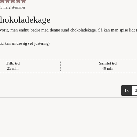
5
fra
2
stemmer
chokoladekage
favorit, men endnu bedre med denne sund chokoladekage. Så kan man spise lidt 
stid kan ændre sig ved justering)
Tilb. tid
Samlet tid
minutter
minutter
25
min
40
min
1x