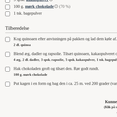
▢
100
g.
mørk chokolade
(70 %)
▢
1
tsk.
bagepulver
Tilberedelse
▢
Kog quinoaen efter anvisningen på pakken og lad dem køle af.
2 dl. quinoa
▢
Blend æg, dadler og rapsolie. Tilsæt quinoaen, kakaopulveret 
4 æg,
2 dl. dadler,
3 spsk. rapsolie,
5 spsk. kakaopulver,
1 tsk. bagepu
▢
Hak chokoladen groft og tilsæt den. Rør godt rundt.
100 g. mørk chokolade
▢
Put kagen i en form og bag den i ca. 25 m. ved 200 grader (var
Kunne 
(Klik p