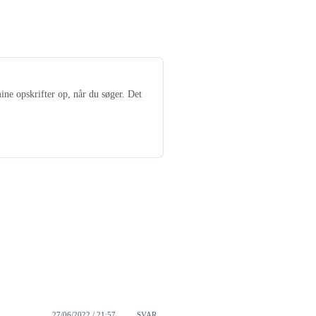
ine opskrifter op, når du søger. Det
27/06/2022 / 21:57
SVAR