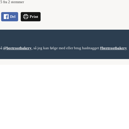
5
fra
2
stemmer
Del
Print
 på
@beetrootbakery
, så jeg kan følge med eller brug hashtagget
#beetrootbakery