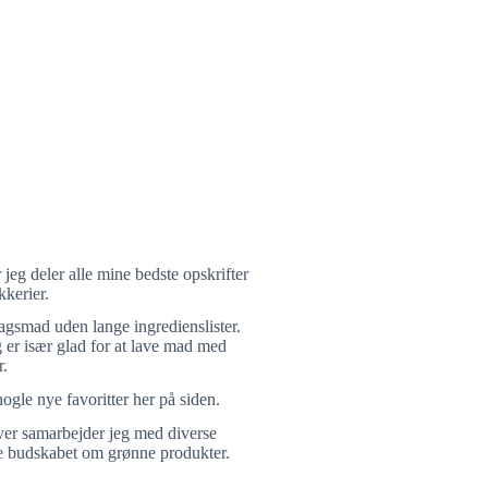
jeg deler alle mine bedste opskrifter
kerier.
rdagsmad uden lange ingredienslister.
g er især glad for at lave mad med
r.
ogle nye favoritter her på siden.
over samarbejder jeg med diverse
e budskabet om grønne produkter.