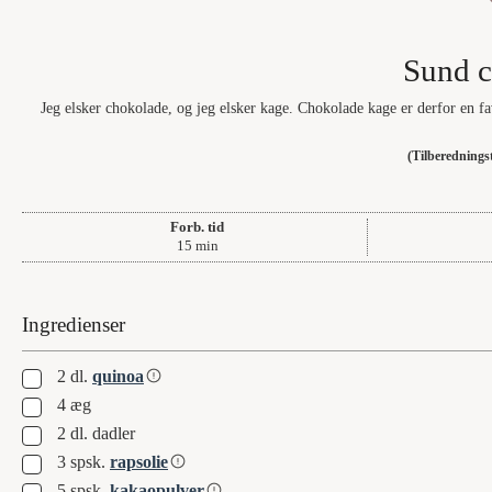
Sund 
Jeg elsker chokolade, og jeg elsker kage. Chokolade kage er derfor en 
(Tilberedning
Forb. tid
minutter
15
min
Ingredienser
▢
2
dl.
quinoa
▢
4
æg
▢
2
dl.
dadler
▢
3
spsk.
rapsolie
▢
5
spsk.
kakaopulver