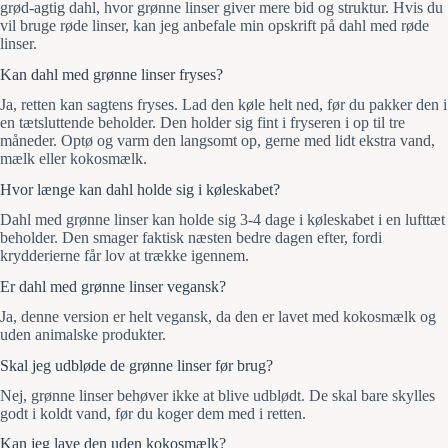
grød-agtig dahl, hvor grønne linser giver mere bid og struktur. Hvis du
vil bruge røde linser, kan jeg anbefale min opskrift på dahl med røde
linser.
Kan dahl med grønne linser fryses?
Ja, retten kan sagtens fryses. Lad den køle helt ned, før du pakker den i
en tætsluttende beholder. Den holder sig fint i fryseren i op til tre
måneder. Optø og varm den langsomt op, gerne med lidt ekstra vand,
mælk eller kokosmælk.
Hvor længe kan dahl holde sig i køleskabet?
Dahl med grønne linser kan holde sig 3-4 dage i køleskabet i en lufttæt
beholder. Den smager faktisk næsten bedre dagen efter, fordi
krydderierne får lov at trække igennem.
Er dahl med grønne linser vegansk?
Ja, denne version er helt vegansk, da den er lavet med kokosmælk og
uden animalske produkter.
Skal jeg udbløde de grønne linser før brug?
Nej, grønne linser behøver ikke at blive udblødt. De skal bare skylles
godt i koldt vand, før du koger dem med i retten.
Kan jeg lave den uden kokosmælk?