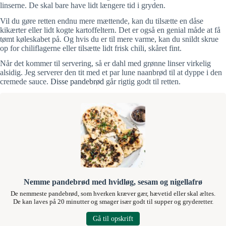
linserne. De skal bare have lidt længere tid i gryden.
Vil du gøre retten endnu mere mættende, kan du tilsætte en dåse
kikærter eller lidt kogte kartoffeltern. Det er også en genial måde at få
tømt køleskabet på. Og hvis du er til mere varme, kan du snildt skrue
op for chiliflagerne eller tilsætte lidt frisk chili, skåret fint.
Når det kommer til servering, så er dahl med grønne linser virkelig
alsidig. Jeg serverer den tit med et par lune naanbrød til at dyppe i den
cremede sauce.
Disse pandebrød
går rigtig godt til retten.
Nemme pandebrød med hvidløg, sesam og nigellafrø
De nemmeste pandebrød, som hverken kræver gær, hævetid eller skal æltes.
De kan laves på 20 minutter og smager især godt til supper og gryderetter.
Gå til opskrift