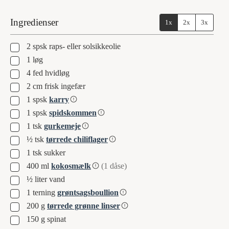
Ingredienser
1x
2x
3x
▢
2
spsk
raps- eller solsikkeolie
▢
1
løg
▢
4
fed
hvidløg
▢
2
cm
frisk ingefær
▢
1
spsk
karry
▢
1
spsk
spidskommen
▢
1
tsk
gurkemeje
▢
½
tsk
tørrede chiliflager
▢
1
tsk
sukker
▢
400
ml
kokosmælk
(1 dåse)
▢
½
liter
vand
▢
1
terning
grøntsagsboullion
▢
200
g
tørrede grønne linser
▢
150
g
spinat