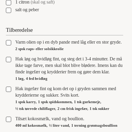
▢
1
citron
(skal og saft)
▢
salt og peber
Tilberedelse
▢
Varm olien op i en dyb pande med låg eller en stor gryde.
2 spsk raps- eller solsikkeolie
▢
Hak løg og hvidløg fint, og steg det i 3-4 minutter. De må
ikke tage farve, men skal blot blive blødere. Imens kan du
finde ingefær og krydderier frem og gøre dem klar.
1 løg,
4 fed hvidløg
▢
Hak ingefær fint og kom det op i gryden sammen med
krydderierne og sukker. Svits kort.
1 spsk karry,
1 spsk spidskommen,
1 tsk gurkemeje,
½ tsk tørrede chiliflager,
2 cm frisk ingefær,
1 tsk sukker
▢
Tilsæt kokosmælk, vand og boullion.
400 ml kokosmælk,
½ liter vand,
1 terning grøntsagsboullion