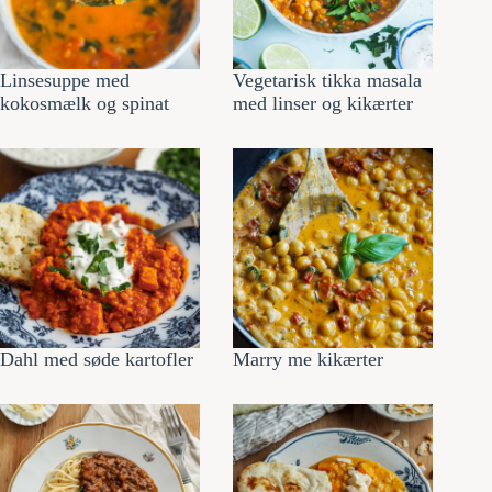
Linsesuppe med
Vegetarisk tikka masala
kokosmælk og spinat
med linser og kikærter
Dahl med søde kartofler
Marry me kikærter