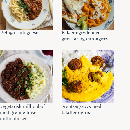
Beluga Bolognese
Kikærtegryde med
græskar og citrongræs
vegetarisk millionbøf
grøntsagssovs med
med grønne linser –
falafler og ris
millionlinser