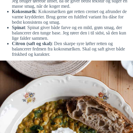
Jeg bruger tørrede linser, da de giver bedst tekstur og suger en
masse smag, når de koger med.
Kokosmælk
: Kokosmælken gør retten cremet og afrunder de
varme krydderier. Brug gerne en fuldfed variant fra dåse for
bedst konsistens og smag.
Spinat
: Spinat giver både farve og en mild, grøn smag, der
balancerer den tunge base. Jeg rører den i til sidst, så den kun
lige falder sammen.
Citron (saft og skal)
: Den skarpe syre løfter retten og
balancerer fedmen fra kokosmælken. Skal og saft giver både
friskhed og karakter.