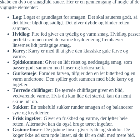
skabe en dyb og smagfuld sauce. Her er en gennemgang af nogle af de
vigtigste elementer:
Løg
: Løget er grundlaget for smagen. Det skal sauteres godt, så
det bliver blødt og sødligt. Det giver dybde og binder retten
sammen.
Hvidløg
: Fire fed giver en tydelig og varm smag. Hvidløg passer
perfekt sammen med de varme krydderier og fremhæver
linsernes lidt jordagtige smag.
Karry
: Karry er med til at give den klassiske gule farve og
varme.
Spidskommen
: Giver en lidt ristet og nøddeagtig smag, som
passer godt sammen med linser og kokosmælk.
Gurkemeje
: Foruden farven, tilføjer den en let bitterhed og en
varm undertone. Den spiller godt sammen med både karry og
ingefær.
Tørrede chiliflager
: De tørrede chiliflager giver en blid,
vedvarende varme. Hvis du kan lide det stærkt, kan du nemt
skrue lidt op.
Sukker
: En teskefuld sukker runder smagen af og balancerer
syre og krydderier.
Frisk ingefær
: Giver en friskhed og varme, der løfter hele
retten. Alternativt kan du også bruge tørret ingefær.
Grønne linser
: De grønne linser giver fylde og struktur. De
koger ikke ud som røde linser, så du får en dahl med mere bid.