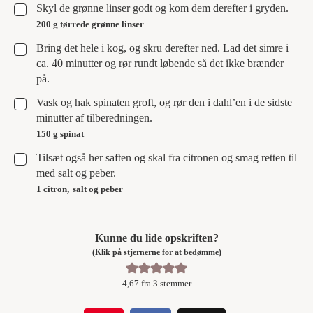
▢
Skyl de grønne linser godt og kom dem derefter i gryden.
200 g tørrede grønne linser
▢
Bring det hele i kog, og skru derefter ned. Lad det simre i
ca. 40 minutter og rør rundt løbende så det ikke brænder
på.
▢
Vask og hak spinaten groft, og rør den i dahl’en i de sidste
minutter af tilberedningen.
150 g spinat
▢
Tilsæt også her saften og skal fra citronen og smag retten til
med salt og peber.
1 citron,
salt og peber
Kunne du lide opskriften?
(Klik på stjernerne for at bedømme)
4,67
fra
3
stemmer