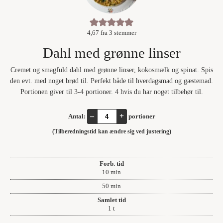
4,67
fra
3
stemmer
Dahl med grønne linser
Cremet og smagfuld dahl med grønne linser, kokosmælk og spinat. Spis
den evt. med noget brød til. Perfekt både til hverdagsmad og gæstemad.
Portionen giver til 3-4 portioner. 4 hvis du har noget tilbehør til.
–
+
Antal:
portioner
(Tilberedningstid kan ændre sig ved justering)
Forb. tid
minutter
10
min
minutter
50
min
Samlet tid
time
1
t