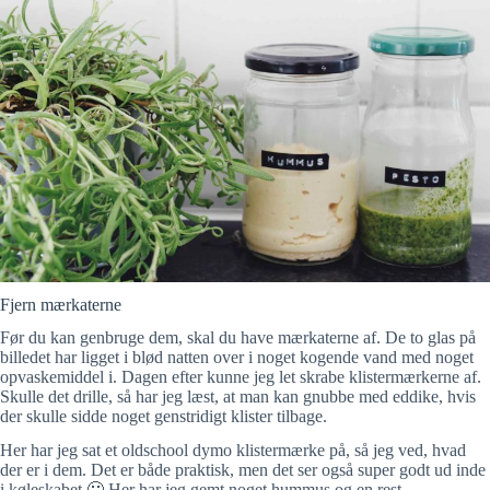
Fjern mærkaterne
Før du kan genbruge dem, skal du have mærkaterne af. De to glas på
billedet har ligget i blød natten over i noget kogende vand med noget
opvaskemiddel i. Dagen efter kunne jeg let skrabe klistermærkerne af.
Skulle det drille, så har jeg læst, at man kan gnubbe med eddike, hvis
der skulle sidde noget genstridigt klister tilbage.
Her har jeg sat et oldschool dymo klistermærke på, så jeg ved, hvad
der er i dem. Det er både praktisk, men det ser også super godt ud inde
i køleskabet 🙂 Her har jeg gemt noget hummus og en rest