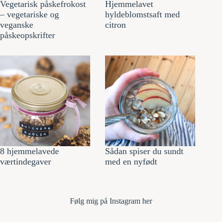
Vegetarisk påskefrokost
Hjemmelavet
– vegetariske og
hyldeblomstsaft med
veganske
citron
påskeopskrifter
8 hjemmelavede
Sådan spiser du sundt
værtindegaver
med en nyfødt
Følg mi
g på Instagram her