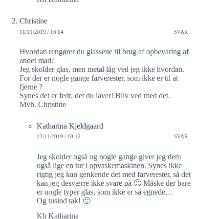
Christine
11/11/2019 / 16:04
SVAR
Hvordan rengører du glassene til brug af opbevaring af
andet mad?
Jeg skolder glas, men metal låg ved jeg ikke hvordan.
For der er nogle gange farverester, som ikke er til at
fjerne ?
Synes det er fedt, det du laver! Bliv ved med det.
Mvh. Christine
Katharina Kjeldgaard
13/11/2019 / 10:12
SVAR
Jeg skolder også og nogle gange giver jeg dem
også lige en tur i opvaskemaskinen. Synes ikke
rigtig jeg kan genkende det med farverester, så det
kan jeg desværre ikke svare på 🙁 Måske der bare
er nogle typer glas, som ikke er så egnede…
Og tusind tak! 🙂
Kh Katharina