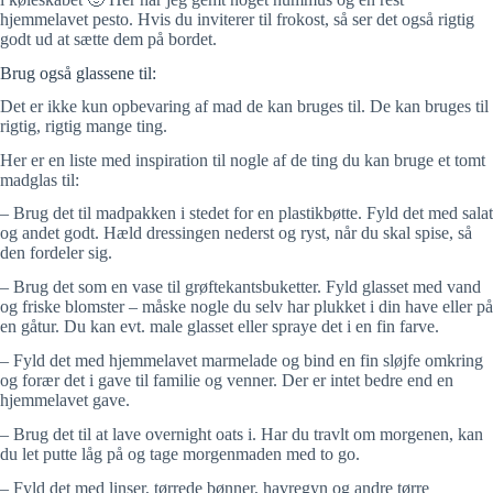
hjemmelavet pesto. Hvis du inviterer til frokost, så ser det også rigtig
godt ud at sætte dem på bordet.
Brug også glassene til:
Det er ikke kun opbevaring af mad de kan bruges til. De kan bruges til
rigtig, rigtig mange ting.
Her er en liste med inspiration til nogle af de ting du kan bruge et tomt
madglas til:
– Brug det til madpakken i stedet for en plastikbøtte. Fyld det med salat
og andet godt. Hæld dressingen nederst og ryst, når du skal spise, så
den fordeler sig.
– Brug det som en vase til grøftekantsbuketter. Fyld glasset med vand
og friske blomster – måske nogle du selv har plukket i din have eller på
en gåtur. Du kan evt. male glasset eller spraye det i en fin farve.
– Fyld det med hjemmelavet marmelade og bind en fin sløjfe omkring
og forær det i gave til familie og venner. Der er intet bedre end en
hjemmelavet gave.
– Brug det til at lave overnight oats i. Har du travlt om morgenen, kan
du let putte låg på og tage morgenmaden med to go.
– Fyld det med linser, tørrede bønner, havregyn og andre tørre