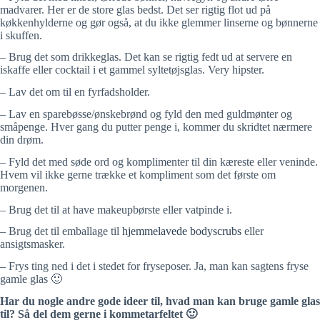
madvarer. Her er de store glas bedst. Det ser rigtig flot ud på
køkkenhylderne og gør også, at du ikke glemmer linserne og bønnerne
i skuffen.
– Brug det som drikkeglas. Det kan se rigtig fedt ud at servere en
iskaffe eller cocktail i et gammel syltetøjsglas. Very hipster.
– Lav det om til en fyrfadsholder.
– Lav en sparebøsse/ønskebrønd og fyld den med guldmønter og
småpenge. Hver gang du putter penge i, kommer du skridtet nærmere
din drøm.
– Fyld det med søde ord og komplimenter til din kæreste eller veninde.
Hvem vil ikke gerne trække et kompliment som det første om
morgenen.
– Brug det til at have makeupbørste eller vatpinde i.
– Brug det til emballage til
hjemmelavede bodyscrubs
eller
ansigtsmasker.
– Frys ting ned i det i stedet for fryseposer. Ja, man kan sagtens fryse
gamle glas 🙂
Har du nogle andre gode ideer til, hvad man kan bruge gamle glas
til? Så del dem gerne i kommetarfeltet 🙂