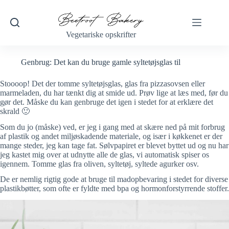
Fortsæt
til
indhold
Vegetariske opskrifter
Genbrug: Det kan du bruge gamle syltetøjsglas til
Stoooop! Det der tomme syltetøjsglas, glas fra pizzasovsen eller
marmeladen, du har tænkt dig at smide ud. Prøv lige at læs med, før du
gør det. Måske du kan genbruge det igen i stedet for at erklære det
skrald 🙂
Som du jo (måske) ved, er jeg i gang med at skære ned på mit forbrug
af plastik og andet miljøskadende materiale, og især i køkkenet er der
mange steder, jeg kan tage fat. Sølvpapiret er blevet byttet ud og nu har
jeg kastet mig over at udnytte alle de glas, vi automatisk spiser os
igennem. Tomme glas fra oliven, syltetøj, syltede agurker osv.
De er nemlig rigtig gode at bruge til madopbevaring i stedet for diverse
plastikbøtter, som ofte er fyldte med bpa og hormonforstyrrende stoffer.