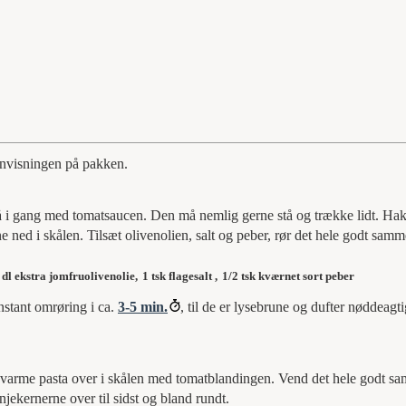
 anvisningen på pakken.
å i gang med tomatsaucen. Den må nemlig gerne stå og trække lidt. Ha
e ned i skålen. Tilsæt olivenolien, salt og peber, rør det hele godt sam
 dl ekstra jomfruolivenolie,
1 tsk flagesalt ,
1/2 tsk kværnet sort peber
nstant omrøring i ca.
3-5 min.
, til de er lysebrune og dufter nøddeagt
n varme pasta over i skålen med tomatblandingen. Vend det hele godt s
jekernerne over til sidst og bland rundt.