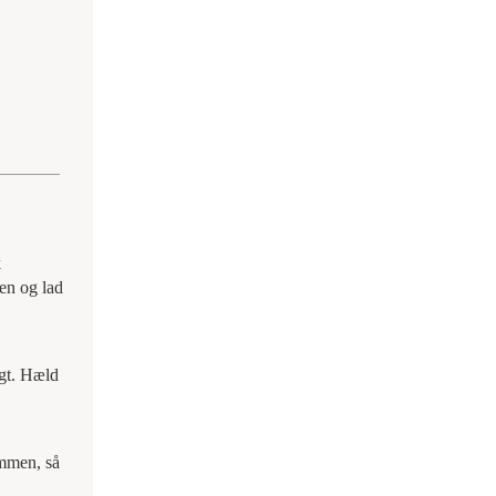
k
men og lad
igt. Hæld
ammen, så