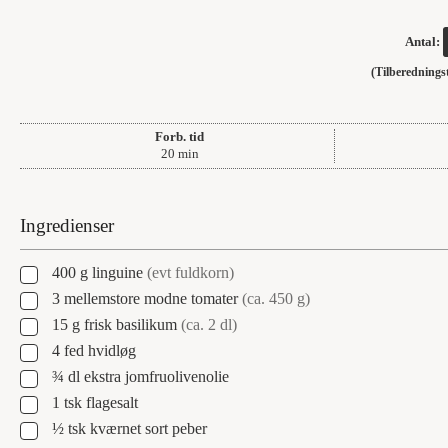
Antal:
(Tilberedning
Forb. tid
minutter
20
min
Ingredienser
▢
400
g
linguine
(evt fuldkorn)
▢
3
mellemstore modne tomater
(ca.
450
g)
▢
15
g
frisk basilikum
(ca. 2 dl)
▢
4
fed
hvidløg
▢
¾
dl
ekstra jomfruolivenolie
▢
1
tsk
flagesalt
▢
½
tsk
kværnet sort peber