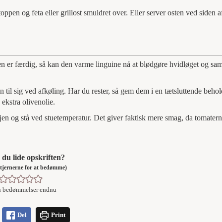
ppen og feta eller grillost smuldret over. Eller server osten ved siden a
en er færdig, så kan den varme linguine nå at blødgøre hvidløget og sa
n til sig ved afkøling. Har du rester, så gem dem i en tætsluttende behol
ekstra olivenolie.
jen og stå ved stuetemperatur. Det giver faktisk mere smag, da tomatern
du lide opskriften?
å stjernerne for at bedømme)
n bedømmelser endnu
Del
Print