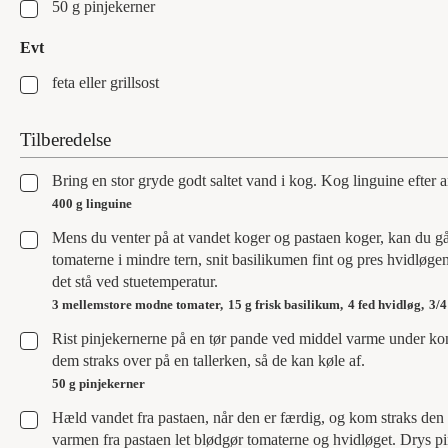
▢
50
g
pinjekerner
Evt
▢
feta eller grillsost
Tilberedelse
▢
Bring en stor gryde godt saltet vand i kog. Kog linguine efter
400 g linguine
▢
Mens du venter på at vandet koger og pastaen koger, kan du g
tomaterne i mindre tern, snit basilikumen fint og pres hvidløgen
det stå ved stuetemperatur.
3 mellemstore modne tomater,
15 g frisk basilikum,
4 fed hvidløg,
3/4
▢
Rist pinjekernerne på en tør pande ved middel varme under ko
dem straks over på en tallerken, så de kan køle af.
50 g pinjekerner
▢
Hæld vandet fra pastaen, når den er færdig, og kom straks de
varmen fra pastaen let blødgør tomaterne og hvidløget. Drys pin