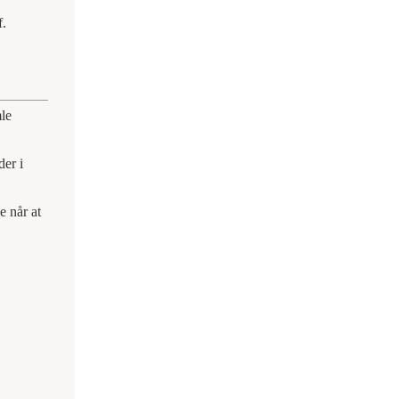
f.
mle
der i
e når at