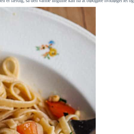
en er færdig, så den varme linguine kan nå at blødgøre hvidløget let og 