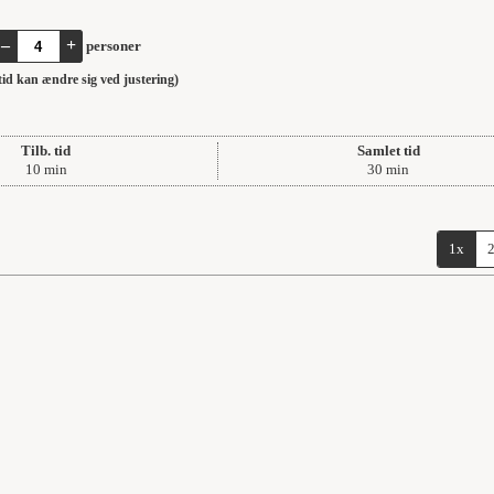
–
+
personer
stid kan ændre sig ved justering)
Tilb. tid
Samlet tid
minutter
minutter
10
min
30
min
1x