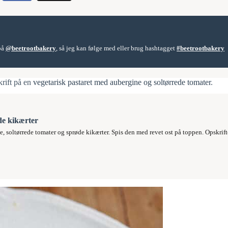
 på
@beetrootbakery
, så jeg kan følge med eller brug hashtagget
#beetrootbakery
krift på en
vegetarisk pastaret med aubergine og soltørrede tomater
.
de kikærter
, soltørrede tomater og sprøde kikærter. Spis den med revet ost på toppen. Opskrifte