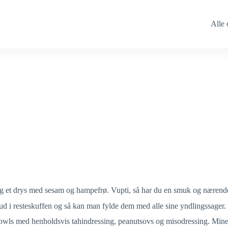
Alle 
 og et drys med sesam og hampefrø. Vupti, så har du en smuk og næren
t ud i resteskuffen og så kan man fylde dem med alle sine yndlingssager.
bowls med henholdsvis tahindressing, peanutsovs og misodressing. Mine 