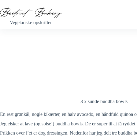
Fortsæt
til
indhold
Vegetariske opskrifter
3 x sunde buddha bowls
En rest grønkål, nogle kikærter, en halv avocado, en håndfuld quinoa
Jeg elsker at lave (og spise!) buddha bowls. De er super til at få rydde
Prikken over i’et er dog dressingen. Nedenfor har jeg delt tre buddha 