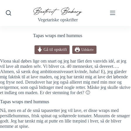
Fortsæt
til
indhold
Vegetariske opskrifter
Tapas wraps med hummus
Gå til opskrift
Udskriv
Viona skal døbes lige om snart og jeg har fået den vanvids idé, at jeg
vil lave alt maden selv. Vi bliver ca. 40 mennesker, så deeeeet….
Ahmen, så sænk dog ambitionsniveauet kvinde, haha! Ej, jeg glæder
mig faktisk til at lave maden, og jeg har tænkt mig at lave det løbende
og fryse ned. Derudover har jeg også allieret mig med min mor og
svigermor, som også bidrager med nogle retter. Måske jeg skulle skrive
et indlæg om maden. Er der stemning for det? 🙂
Tapas wraps med hummus
Nå, men en af de små tapasretter jeg vil lave, er disse wraps med
persillehummus, frisk spinat og soltørrede tomater. Muuums de smager
godt. Jeg har tænkt mig at putte en lille træpind i hver, så de bliver
nemme at spise.