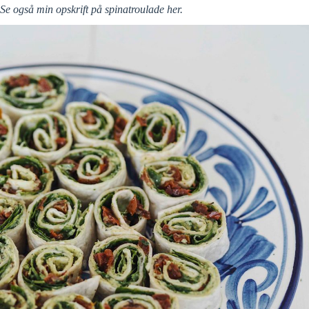
Se også min opskrift på spinatroulade her.