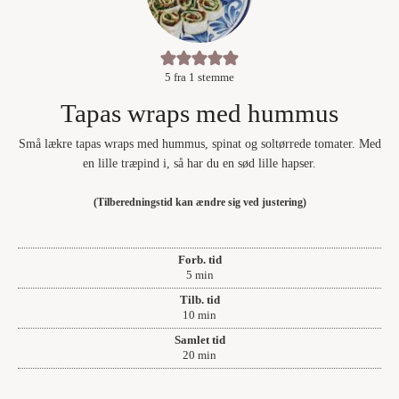
5
fra 1 stemme
Tapas wraps med hummus
Små lækre tapas wraps med hummus, spinat og soltørrede tomater. Med
en lille træpind i, så har du en sød lille hapser.
(Tilberedningstid kan ændre sig ved justering)
Forb. tid
minutter
5
min
Tilb. tid
minutter
10
min
Samlet tid
minutter
20
min