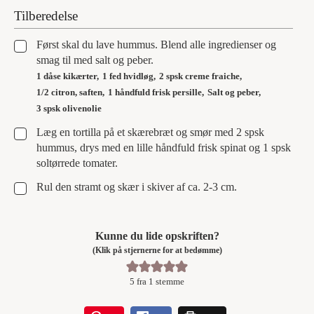
Tilberedelse
▢
Først skal du lave hummus. Blend alle ingredienser og
smag til med salt og peber.
1 dåse kikærter,
1 fed hvidløg,
2 spsk creme fraiche,
1/2 citron, saften,
1 håndfuld frisk persille,
Salt og peber,
3 spsk olivenolie
▢
Læg en tortilla på et skærebræt og smør med 2 spsk
hummus, drys med en lille håndfuld frisk spinat og 1 spsk
soltørrede tomater.
▢
Rul den stramt og skær i skiver af ca. 2-3 cm.
Kunne du lide opskriften?
(Klik på stjernerne for at bedømme)
5
fra 1 stemme