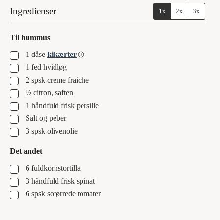
Ingredienser
1x
2x
3x
Til hummus
▢
1
dåse
kikærter
▢
1
fed
hvidløg
▢
2
spsk
creme fraiche
▢
½
citron, saften
▢
1
håndfuld
frisk persille
▢
Salt og peber
▢
3
spsk
olivenolie
Det andet
▢
6
fuldkornstortilla
▢
3
håndfuld
frisk spinat
▢
6
spsk
sotørrede tomater