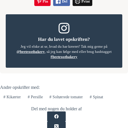
Pin
Del
Print
Har du lavet opskriften?
Jeg vil elske at se, hvad du har kreeret! Tak mig gerne på
@beetrootbakery
, så jeg kan følge med eller brug hashtagget
#beetrootbakery
Andre opskrifter med:
#
Kikærter
#
Persille
#
Soltørrede tomater
#
Spinat
Del med nogen du holder af