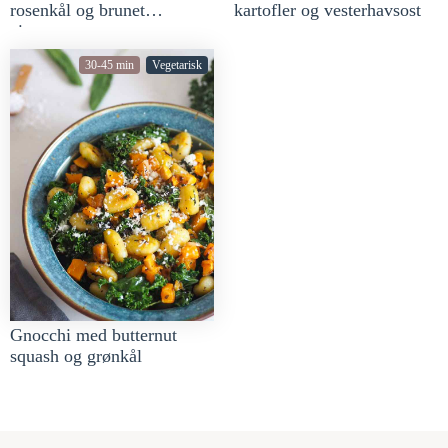
rosenkål og brunet
kartofler og vesterhavsost
citronsmør
30-45 min
Vegetarisk
Gnocchi med butternut
squash og grønkål