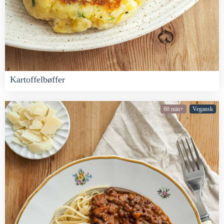
Kartoffelbøffer
60 min+
Vegansk