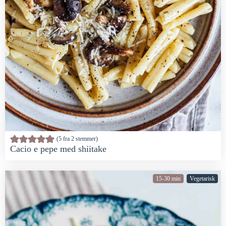
5
fra
2
stemmer
Cacio e pepe med shiitake
15-30 min
Vegetarisk