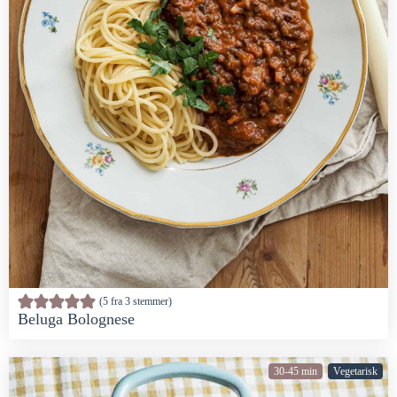
5
fra
3
stemmer
Beluga Bolognese
30-45 min
Vegetarisk