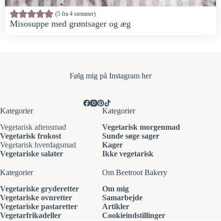
5
fra
4
stemmer
Misosuppe med grøntsager og æg
Følg mi
g på Instagram her
Kategorier
Kategorier
Vegetarisk aftensmad
Vegetarisk morgenmad
Vegetarisk frokost
Sunde søge sager
Vegetarisk hverdagsmad
Kager
Vegetariske salater
Ikke vegetarisk
Kategorier
Om Beetroot Bakery
Vegetariske gryderetter
Om mig
Vegetariske ovnretter
Samarbejde
Vegetariske pastaretter
Artikler
Vegetarfrikadeller
Cookieindstillinger