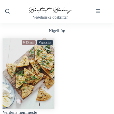
Vegetariske opskrifter
Nigellafrø
0-15 min
Vegetarisk
Verdens nemmeste