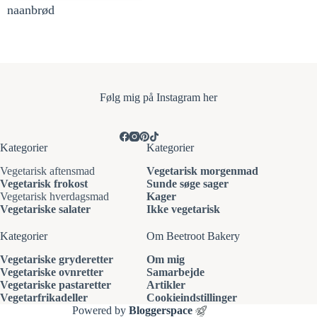
naanbrød
Følg mi
g på Instagram her
Kategorier
Kategorier
Vegetarisk aftensmad
Vegetarisk morgenmad
Vegetarisk frokost
Sunde søge sager
Vegetarisk hverdagsmad
Kager
Vegetariske salater
Ikke vegetarisk
Kategorier
Om Beetroot Bakery
Vegetariske gryderetter
Om mig
Vegetariske ovnretter
Samarbejde
Vegetariske pastaretter
Artikler
Vegetarfrikadeller
Cookieindstillinger
Powered by
Bloggerspace