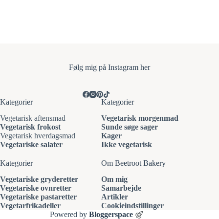
Følg mi
g på Instagram her
Kategorier
Kategorier
Vegetarisk aftensmad
Vegetarisk morgenmad
Vegetarisk frokost
Sunde søge sager
Vegetarisk hverdagsmad
Kager
Vegetariske salater
Ikke vegetarisk
Kategorier
Om Beetroot Bakery
Vegetariske gryderetter
Om mig
Vegetariske ovnretter
Samarbejde
Vegetariske pastaretter
Artikler
Vegetarfrikadeller
Cookieindstillinger
Powered by
Bloggerspace