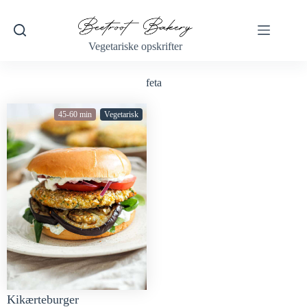
Vegetariske opskrifter
feta
45-60 min
Vegetarisk
Kikærteburger