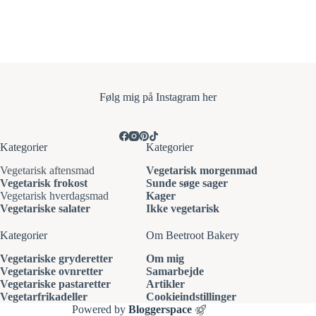
Følg mi
g på Instagram her
Kategorier
Kategorier
Vegetarisk aftensmad
Vegetarisk morgenmad
Vegetarisk frokost
Sunde søge sager
Vegetarisk hverdagsmad
Kager
Vegetariske salater
Ikke vegetarisk
Kategorier
Om Beetroot Bakery
Vegetariske gryderetter
Om mig
Vegetariske ovnretter
Samarbejde
Vegetariske pastaretter
Artikler
Vegetarfrikadeller
Cookieindstillinger
Powered by
Bloggerspace