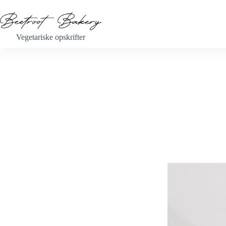
Fortsæt
til
indhold
Vegetariske opskrifter