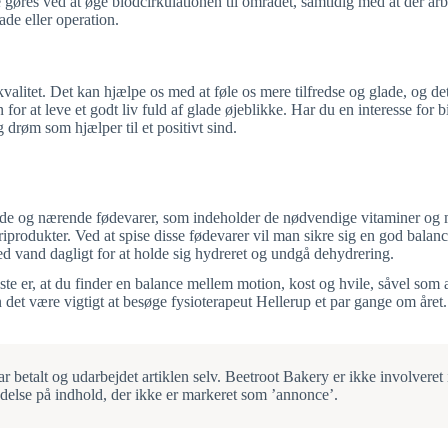
e gøres ved at øge blodcirkulationen til området, samtidig med at der a
de eller operation.
skvalitet. Det kan hjælpe os med at føle os mere tilfredse og glade, og 
or at leve et godt liv fuld af glade øjeblikke. Har du en interesse for b
drøm som hjælper til et positivt sind.
sunde og nærende fødevarer, som indeholder de nødvendige vitaminer og 
riprodukter. Ved at spise disse fødevarer vil man sikre sig en god balanc
d vand dagligt for at holde sig hydreret og undgå dehydrering.
er, at du finder en balance mellem motion, kost og hvile, såvel som at i
t være vigtigt at besøge fysioterapeut Hellerup et par gange om året.
betalt og udarbejdet artiklen selv. Beetroot Bakery er ikke involveret i
ydelse på indhold, der ikke er markeret som ’annonce’.