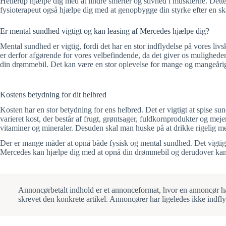
Hellerup
hjælpe dig med at lindre smerter og stivhed i musklerne. Dett
fysioterapeut også hjælpe dig med at genopbygge din styrke efter en ska
Er mental sundhed vigtigt og kan leasing af Mercedes hjælpe dig?
Mental sundhed er vigtig, fordi det har en stor indflydelse på vores liv
er derfor afgørende for vores velbefindende, da det giver os muligheden f
din drømmebil. Det kan være en stor oplevelse for mange og mangeårig 
Kostens betydning for dit helbred
Kosten har en stor betydning for ens helbred. Det er vigtigt at spise 
varieret kost, der består af frugt, grøntsager, fuldkornprodukter og meje
vitaminer og mineraler. Desuden skal man huske på at drikke rigelig me
Der er mange måder at opnå både fysisk og mental sundhed. Det vigtigste 
Mercedes kan hjælpe dig med at opnå din drømmebil og derudover kan de
Annoncørbetalt indhold er et annonceformat, hvor en annoncør har 
skrevet den konkrete artikel. Annoncører har ligeledes ikke indfl