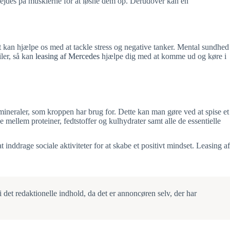
rbejdes på musklerne for at løsne dem op. Derudover kan en
det kan hjælpe os med at tackle stress og negative tanker. Mental sundhed
iler, så kan
leasing af Mercedes
hjælpe dig med at komme ud og køre i
mineraler, som kroppen har brug for. Dette kan man gøre ved at spise et
e mellem proteiner, fedtstoffer og kulhydrater samt alle de essentielle
nddrage sociale aktiviteter for at skabe et positivt mindset. Leasing af
 det redaktionelle indhold, da det er annoncøren selv, der har