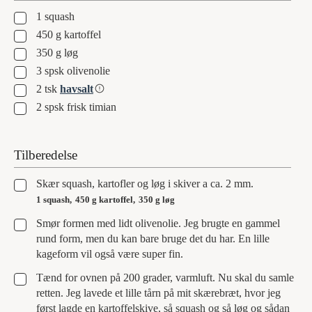
▢
1
squash
▢
450
g
kartoffel
▢
350
g
løg
▢
3
spsk
olivenolie
▢
2
tsk
havsalt
▢
2
spsk
frisk timian
Tilberedelse
▢
Skær squash, kartofler og løg i skiver a ca. 2 mm.
1 squash,
450 g kartoffel,
350 g løg
▢
Smør formen med lidt olivenolie. Jeg brugte en gammel
rund form, men du kan bare bruge det du har. En lille
kageform vil også være super fin.
▢
Tænd for ovnen på 200 grader, varmluft. Nu skal du samle
retten. Jeg lavede et lille tårn på mit skærebræt, hvor jeg
først lagde en kartoffelskive, så squash og så løg og sådan