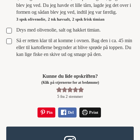
blev jeg ved. Da jeg havde et lille tårn, lagde jeg det over i
formen og sådan blev jeg ved, indtil jeg var færdig.
3 spsk olivenolie,
2 tsk havsalt,
2 spsk frisk timian
▢
Drys med olivenolie, salt og hakket timian.
▢
Så er retten klar til at komme i ovnen. Bag den i ca. 45 min
eller til kartoflerne begynder at blive sprøde på toppen. Du
kan lige fiske en skive ud og smage på den.
Kunne du lide opskriften?
(Klik på stjernerne for at bedømme)
5
fra
2
stemmer
Pin
Del
Print