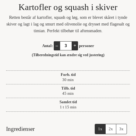
Kartofler og squash i skiver
Retten består af kartofler, squash og løg, som er blevet skåret i tynde
skiver og lagt i lag og smurt med olivenolie og drysset med flagesalt og
timian. Perfekt tilbehør til aftensmaden.
–
+
Antal:
personer
(Tilberedningstid kan ændre sig ved justering)
Forb. tid
minutter
30
min
Tilb. tid
minutter
45
min
Samlet tid
time
minutter
1
t
15
min
Ingredienser
1x
2x
3x