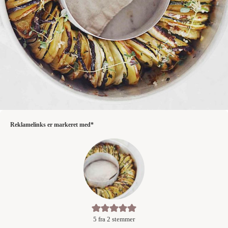
Reklamelinks er markeret med*
5
fra
2
stemmer