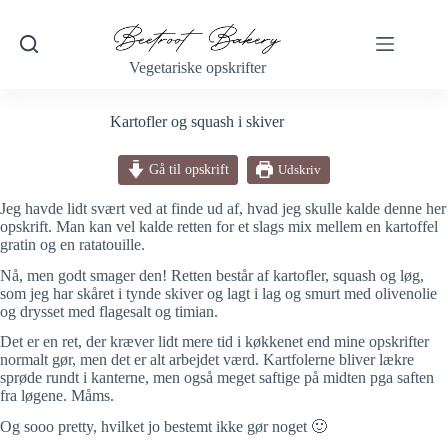
Fortsæt
til
indhold
Vegetariske opskrifter
Kartofler og squash i skiver
Gå til opskrift
Udskriv
Jeg havde lidt svært ved at finde ud af, hvad jeg skulle kalde denne her
opskrift. Man kan vel kalde retten for et slags mix mellem en kartoffel
gratin og en ratatouille.
Nå, men godt smager den! Retten består af kartofler, squash og løg,
som jeg har skåret i tynde skiver og lagt i lag og smurt med olivenolie
og drysset med flagesalt og timian.
Det er en ret, der kræver lidt mere tid i køkkenet end mine opskrifter
normalt gør, men det er alt arbejdet værd. Kartfolerne bliver lækre
sprøde rundt i kanterne, men også meget saftige på midten pga saften
fra løgene. Måms.
Og sooo pretty, hvilket jo bestemt ikke gør noget 🙂