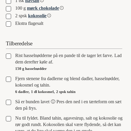
▢
1
tsk
havsalt
▢
100
g
mørk chokolade
▢
2
spsk
kokosolie
▢
Ekstra flagesalt
Tilberedelse
▢
Rist hasselnødderne på en pande til de tager let farve. Lad
dem derefter køle af.
150 g hasselnødder
▢
Fjern stenene fra dadlerne og blend dadler, hasselnødder,
kokosmel og tahin.
6 dadler,
1 dl kokosmel,
2 spsk tahin
▢
Så er bunden lavet 🙂 Pres den ned i en tærteform om sæt
den på frys.
▢
Nu til fyldet. Bland tahin, agavesirup, salt og kokosolie og
rør godt rundt. Kokosolien skal være flydende, så det kan
være, at du lige skal varme den i en gryde.