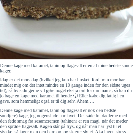
Denne kage med karamel, tahin og flagesalt er en af mine bedste sunde
kager.
Idag er det mors dag (hvilket jeg kun har husket, fordi min mor har
mindet mig om det intet mindre en 10 gange inden for den sidste uges
tid), så hvis du gerne vil gøre noget ekstra rart for din mama, så kan du
jo bage en kage med karamel til hende 🙂 Eller købe dig fattig i en
gave, som hemmeligt også er til dig selv. Ahem….
Denne kage med karamel, tahin og flagesalt er nok den bedste
sund(ere) kage, jeg nogensinde har lavet. Det søde fra dadlerne med
den fede smag fra sesamcremen (tahinen) er ren magi, når det møder
den sprøde flagesalt. Kagen står på frys, og når man har lyst til et
stykke, så tager man den bare op, og skærer sig et. Aka ingen stress