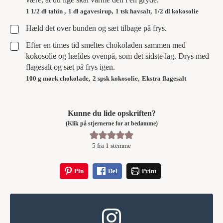
1 1/2 dl tahin ,
1 dl agavesirup,
1 tsk havsalt,
1/2 dl kokosolie
▢
Hæld det over bunden og sæt tilbage på frys.
▢
Efter en times tid smeltes chokoladen sammen med
kokosolie og hældes ovenpå, som det sidste lag. Drys med
flagesalt og sæt på frys igen.
100 g mørk chokolade,
2 spsk kokosolie,
Ekstra flagesalt
Kunne du lide opskriften?
(Klik på stjernerne for at bedømme)
5
fra 1 stemme
Pin
Del
Print