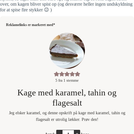
over, om kagen bliver spist op (og desværre heller ingen undskyldning
for at spise fire stykker 😉 )
Reklamelinks er markeret med*
5
fra 1 stemme
Kage med karamel, tahin og
flagesalt
Jeg elsker karamel, og denne opskrift på kage med karamel, tahin og
flagesalt er utrolig lækker. Prøv den!
–
+