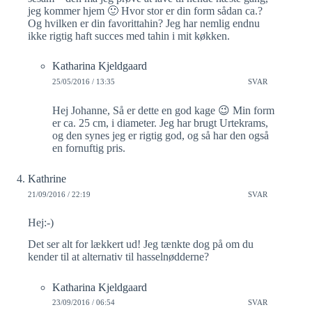
jeg kommer hjem 🙂 Hvor stor er din form sådan ca.?
Og hvilken er din favorittahin? Jeg har nemlig endnu
ikke rigtig haft succes med tahin i mit køkken.
Katharina Kjeldgaard
25/05/2016 / 13:35
SVAR
Hej Johanne, Så er dette en god kage 😉 Min form
er ca. 25 cm, i diameter. Jeg har brugt Urtekrams,
og den synes jeg er rigtig god, og så har den også
en fornuftig pris.
Kathrine
21/09/2016 / 22:19
SVAR
Hej:-)
Det ser alt for lækkert ud! Jeg tænkte dog på om du
kender til at alternativ til hasselnødderne?
Katharina Kjeldgaard
23/09/2016 / 06:54
SVAR