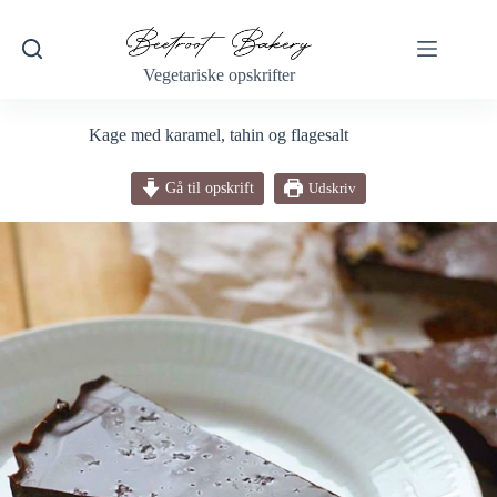
Fortsæt
til
indhold
Vegetariske opskrifter
Kage med karamel, tahin og flagesalt
Gå til opskrift
Udskriv