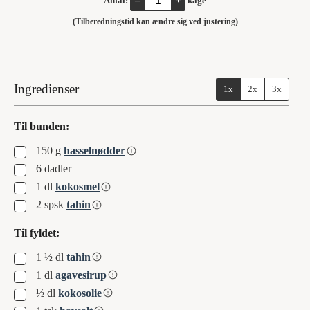
Antal:
kage
(Tilberedningstid kan ændre sig ved justering)
Ingredienser
1x
2x
3x
Til bunden:
▢
150
g
hasselnødder
▢
6
dadler
▢
1
dl
kokosmel
▢
2
spsk
tahin
Til fyldet:
▢
1 ½
dl
tahin
▢
1
dl
agavesirup
▢
½
dl
kokosolie