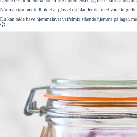
Denne består udelukkende af fire ingredienser, og der er stor sandsynlig
Når man tømmer indholdet af glasset og blander det med våde ingredienser
Du kan både have hjemmelavet vaffelmix stående hjemme på lager, men 
🙂