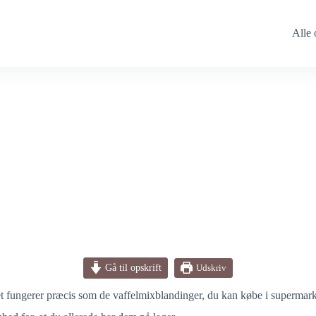
Alle 
Gå til opskrift
Udskriv
t fungerer præcis som de vaffelmixblandinger, du kan købe i supermark