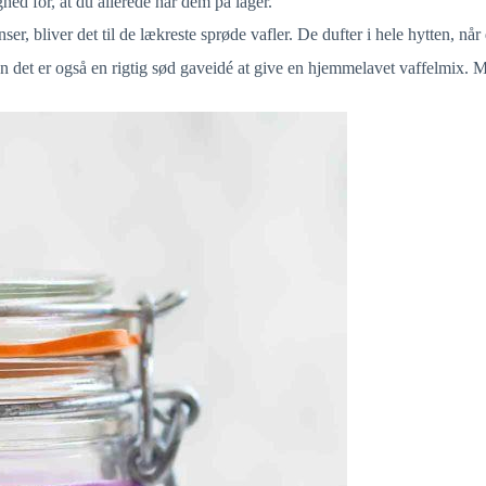
hed for, at du allerede har dem på lager.
, bliver det til de lækreste sprøde vafler. De dufter i hele hytten, når
det er også en rigtig sød gaveidé at give en hjemmelavet vaffelmix. M