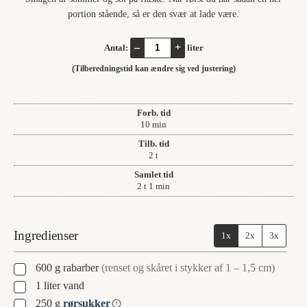
portion stående, så er den svær at lade være.
–
+
Antal:
liter
(Tilberedningstid kan ændre sig ved justering)
Forb. tid
minutter
10
min
Tilb. tid
timer
2
t
Samlet tid
timer
minut
2
t
1
min
Ingredienser
1x
2x
3x
▢
600
g
rabarber
(renset og skåret i stykker af 1 – 1,5 cm)
▢
1
liter
vand
▢
250
g
rørsukker