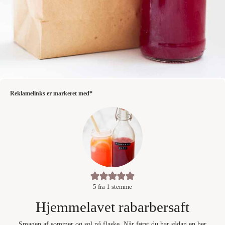
Reklamelinks er markeret med*
5
fra 1 stemme
Hjemmelavet rabarbersaft
Smagen af sommer og sol på flaske. Når først du har sådan en her