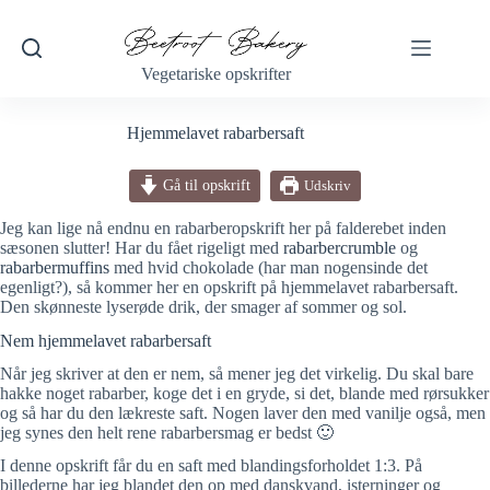
Fortsæt
til
indhold
Vegetariske opskrifter
Hjemmelavet rabarbersaft
Gå til opskrift
Udskriv
Jeg kan lige nå endnu en rabarberopskrift her på falderebet inden
sæsonen slutter! Har du fået rigeligt med
rabarbercrumble
og
rabarbermuffins
med hvid chokolade (har man nogensinde det
egenligt?), så kommer her en opskrift på hjemmelavet rabarbersaft.
Den skønneste lyserøde drik, der smager af sommer og sol.
Nem hjemmelavet rabarbersaft
Når jeg skriver at den er nem, så mener jeg det virkelig. Du skal bare
hakke noget rabarber, koge det i en gryde, si det, blande med rørsukker
og så har du den lækreste saft. Nogen laver den med vanilje også, men
jeg synes den helt rene rabarbersmag er bedst 🙂
I denne opskrift får du en saft med blandingsforholdet 1:3. På
billederne har jeg blandet den op med danskvand, isterninger og