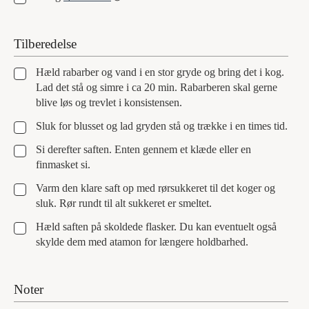
Tilberedelse
▢
Hæld rabarber og vand i en stor gryde og bring det i kog.
Lad det stå og simre i ca 20 min. Rabarberen skal gerne
blive løs og trevlet i konsistensen.
▢
Sluk for blusset og lad gryden stå og trække i en times tid.
▢
Si derefter saften. Enten gennem et klæde eller en
finmasket si.
▢
Varm den klare saft op med rørsukkeret til det koger og
sluk. Rør rundt til alt sukkeret er smeltet.
▢
Hæld saften på skoldede flasker. Du kan eventuelt også
skylde dem med atamon for længere holdbarhed.
Noter