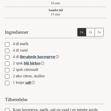
minutter
10
min
Samlet tid
minutter
15
min
Ingredienser
1x
2x
3x
▢
4
dl
mælk
▢
4
dl
vand
▢
4
dl
finvalsede havregryn
▢
2
spsk
blå birkes
▢
2
spsk
citronsaft
▢
2
øko citron, skallen
▢
1
knips
salt
Tilberedelse
▢
Kom havregryn, mælk, salt og vand i en mindre gryde.