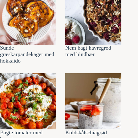
Sunde
Nem bagt havregrød
græskarpandekager med
med hindbær
hokkaido
Bagte tomater med
Koldskålschiagrød