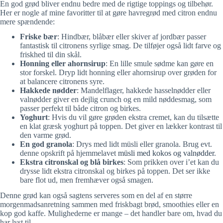
En god grød bliver endnu bedre med de rigtige toppings og tilbehør.
Her er nogle af mine favoritter til at gøre havregrød med citron endnu
mere spændende:
Friske bær
: Hindbær, blåbær eller skiver af jordbær passer
fantastisk til citronens syrlige smag. De tilføjer også lidt farve og
friskhed til din skål.
Honning eller ahornsirup
: En lille smule sødme kan gøre en
stor forskel. Dryp lidt honning eller ahornsirup over grøden for
at balancere citronens syre.
Hakkede nødder
: Mandelflager, hakkede hasselnødder eller
valnødder giver en dejlig crunch og en mild nøddesmag, som
passer perfekt til både citron og birkes.
Yoghurt
: Hvis du vil gøre grøden ekstra cremet, kan du tilsætte
en klat græsk yoghurt på toppen. Det giver en lækker kontrast til
den varme grød.
En god granola
: Drys med lidt müsli eller granola. Brug evt.
denne opskrift på hjemmelavet
müsli med kokos og valnødder
.
Ekstra citronskal og blå birkes
: Som prikken over i’et kan du
drysse lidt ekstra citronskal og birkes på toppen. Det ser ikke
bare flot ud, men fremhæver også smagen.
Denne grød kan også sagtens serveres som en del af en større
morgenmadsanretning sammen med friskbagt brød, smoothies eller en
kop god kaffe. Mulighederne er mange – det handler bare om, hvad du
har lyst til.