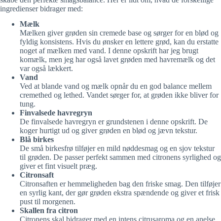
ingredienser bidrager med:
Mælk
Mælken giver grøden sin cremede base og sørger for en blød og
fyldig konsistens. Hvis du ønsker en lettere grød, kan du erstatte
noget af mælken med vand. I denne opskrift har jeg brugt
komælk, men jeg har også lavet grøden med havremælk og det
var også lækkert.
Vand
Ved at blande vand og mælk opnår du en god balance mellem
cremethed og lethed. Vandet sørger for, at grøden ikke bliver for
tung.
Finvalsede havregryn
De finvalsede havregryn er grundstenen i denne opskrift. De
koger hurtigt ud og giver grøden en blød og jævn tekstur.
Blå birkes
De små birkesfrø tilføjer en mild nøddesmag og en sjov tekstur
til grøden. De passer perfekt sammen med citronens syrlighed og
giver et fint visuelt præg.
Citronsaft
Citronsaften er hemmeligheden bag den friske smag. Den tilføjer
en syrlig kant, der gør grøden ekstra spændende og giver et frisk
pust til morgenen.
Skallen fra citron
Citronens skal bidrager med en intens citrusaroma og en anelse