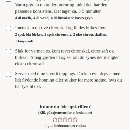
Varm grøden op under omrøring indtil den har den
passende konsistens. Det tager ca. 3-5 minutter.
4 dl mælk,
4 dl vand,
4 dl finvalsede havregryn
▢
Imens kan du rive citronskal og findes birkes frem.
2 spsk blå birkes,
2 spsk citronsaft,
2 øko citron, skallen,
1 knips salt
▢
Sluk for varmen og kom revet citronskal, citronsaft og
birkes i. Smag grøden til og se, om du synes der mangler
ekstra citronsaft.
▢
Server med dine favorit toppings. Du kan evt. drysse med
lidt flydende honning eller sukker for mere sødme, hvis du
har lyst til det.
Kunne du lide opskriften?
(Klik på stjernerne for at bedømme)
Ingen bedømmelser endnu