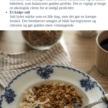
bitterhed, som balancerer grøden perfekt. Det er vigtigt at bruge
en økologisk citron for at undgå pesticider.
Et knips salt
Salt lyder måske som en lille ting, men det gør en kæmpe
forskel. Det fremhæver smagen af både havregrynene og
citronen og gør grøden mere velsmagende.