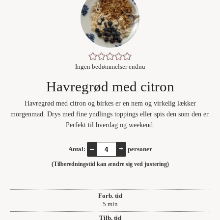
Ingen bedømmelser endnu
Havregrød med citron
Havregrød med citron og birkes er en nem og virkelig lækker
morgenmad. Drys med fine yndlings toppings eller spis den som den er.
Perfekt til hverdag og weekend.
–
+
Antal:
personer
(Tilberedningstid kan ændre sig ved justering)
Forb. tid
minutter
5
min
Tilb. tid