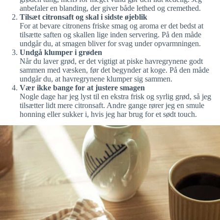
anbefaler en blanding, der giver både lethed og cremethed.
Tilsæt citronsaft og skal i sidste øjeblik
For at bevare citronens friske smag og aroma er det bedst at
tilsætte saften og skallen lige inden servering. På den måde
undgår du, at smagen bliver for svag under opvarmningen.
Undgå klumper i grøden
Når du laver grød, er det vigtigt at piske havregrynene godt
sammen med væsken, før det begynder at koge. På den måde
undgår du, at havregrynene klumper sig sammen.
Vær ikke bange for at justere smagen
Nogle dage har jeg lyst til en ekstra frisk og syrlig grød, så jeg
tilsætter lidt mere citronsaft. Andre gange rører jeg en smule
honning eller sukker i, hvis jeg har brug for et sødt touch.