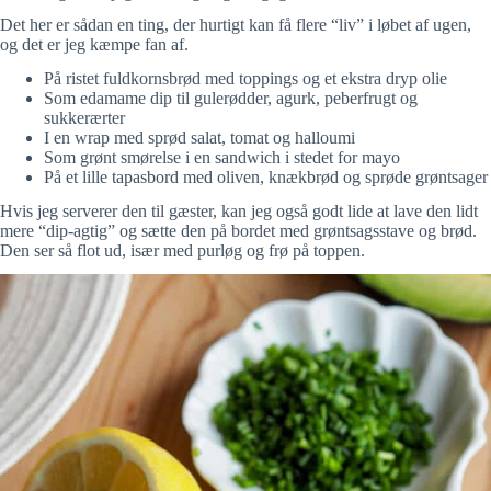
Det her er sådan en ting, der hurtigt kan få flere “liv” i løbet af ugen,
og det er jeg kæmpe fan af.
På ristet fuldkornsbrød med toppings og et ekstra dryp olie
Som edamame dip til gulerødder, agurk, peberfrugt og
sukkerærter
I en wrap med sprød salat, tomat og halloumi
Som grønt smørelse i en sandwich i stedet for mayo
På et lille tapasbord med oliven, knækbrød og sprøde grøntsager
Hvis jeg serverer den til gæster, kan jeg også godt lide at lave den lidt
mere “dip-agtig” og sætte den på bordet med grøntsagsstave og brød.
Den ser så flot ud, især med purløg og frø på toppen.