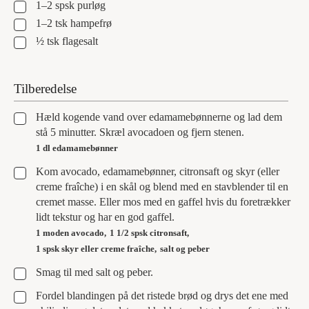
▢
1–2
spsk
purløg
▢
1–2
tsk
hampefrø
▢
½
tsk
flagesalt
Tilberedelse
▢
Hæld kogende vand over edamamebønnerne og lad dem
stå 5 minutter. Skræl avocadoen og fjern stenen.
1 dl edamamebønner
▢
Kom avocado, edamamebønner, citronsaft og skyr (eller
creme fraîche) i en skål og blend med en stavblender til en
cremet masse. Eller mos med en gaffel hvis du foretrækker
lidt tekstur og har en god gaffel.
1 moden avocado,
1 1/2 spsk citronsaft,
1 spsk skyr eller creme fraîche,
salt og peber
▢
Smag til med salt og peber.
▢
Fordel blandingen på det ristede brød og drys det ene med