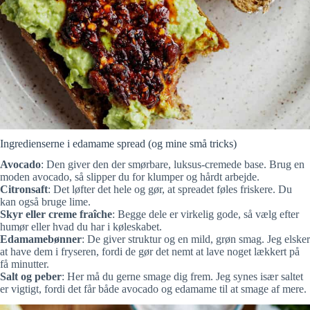
Ingredienserne i edamame spread (og mine små tricks)
Avocado
: Den giver den der smørbare, luksus-cremede base. Brug en
moden avocado, så slipper du for klumper og hårdt arbejde.
Citronsaft
: Det løfter det hele og gør, at spreadet føles friskere. Du
kan også bruge lime.
Skyr eller creme fraîche
: Begge dele er virkelig gode, så vælg efter
humør eller hvad du har i køleskabet.
Edamamebønner
: De giver struktur og en mild, grøn smag. Jeg elsker
at have dem i fryseren, fordi de gør det nemt at lave noget lækkert på
få minutter.
Salt og peber
: Her må du gerne smage dig frem. Jeg synes især saltet
er vigtigt, fordi det får både avocado og edamame til at smage af mere.