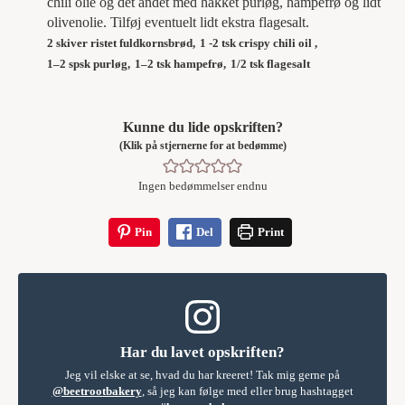
chili olie og det andet med hakket purløg, hampefrø og lidt
olivenolie. Tilføj eventuelt lidt ekstra flagesalt.
2 skiver ristet fuldkornsbrød,
1 -2 tsk crispy chili oil ,
1–2 spsk purløg,
1–2 tsk hampefrø,
1/2 tsk flagesalt
Kunne du lide opskriften?
(Klik på stjernerne for at bedømme)
Ingen bedømmelser endnu
Pin
Del
Print
Har du lavet opskriften?
Jeg vil elske at se, hvad du har kreeret! Tak mig gerne på
@beetrootbakery
, så jeg kan følge med eller brug hashtagget