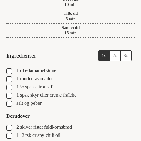
minutter
10
min
Tilb. tid
minutter
5
min
Samlet tid
minutter
15
min
Ingredienser
1x
2x
3x
▢
1
dl
edamamebønner
▢
1
moden avocado
▢
1 ½
spsk
citronsaft
▢
1
spsk
skyr eller creme fraîche
▢
salt og peber
Derudover
▢
2
skiver
ristet fuldkornsbrød
▢
1 -2
tsk
crispy chili oil