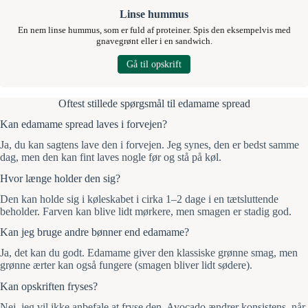
Linse hummus
En nem linse hummus, som er fuld af proteiner. Spis den eksempelvis med
gnavegrønt eller i en sandwich.
Gå til opskrift
Oftest stillede spørgsmål til edamame spread
Kan edamame spread laves i forvejen?
Ja, du kan sagtens lave den i forvejen. Jeg synes, den er bedst samme
dag, men den kan fint laves nogle før og stå på køl.
Hvor længe holder den sig?
Den kan holde sig i køleskabet i cirka 1–2 dage i en tætsluttende
beholder. Farven kan blive lidt mørkere, men smagen er stadig god.
Kan jeg bruge andre bønner end edamame?
Ja, det kan du godt. Edamame giver den klassiske grønne smag, men
grønne ærter kan også fungere (smagen bliver lidt sødere).
Kan opskriften fryses?
Nej, jeg vil ikke anbefale at fryse den. Avocado ændrer konsistens, når