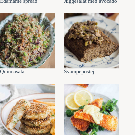
Edamame spread
Æggesalat med avocado
Quinoasalat
Svampepostej