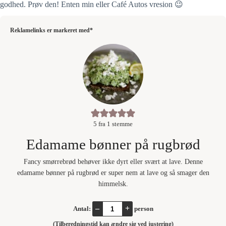
godhed. Prøv den! Enten min eller Café Autos vresion 😉
Reklamelinks er markeret med*
5
fra 1 stemme
Edamame bønner på rugbrød
Fancy smørrebrød behøver ikke dyrt eller svært at lave. Denne
edamame bønner på rugbrød er super nem at lave og så smager den
himmelsk.
–
+
Antal:
person
(Tilberedningstid kan ændre sig ved justering)