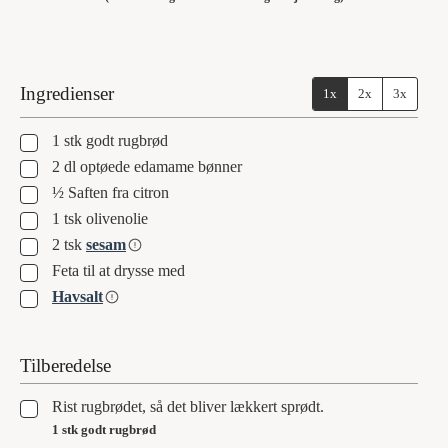
Ingredienser
1x
2x
3x
▢
1
stk
godt rugbrød
▢
2
dl
optøede edamame bønner
▢
½
Saften fra citron
▢
1
tsk
olivenolie
▢
2
tsk
sesam
▢
Feta til at drysse med
▢
Havsalt
Tilberedelse
▢
Rist rugbrødet, så det bliver lækkert sprødt.
1 stk godt rugbrød