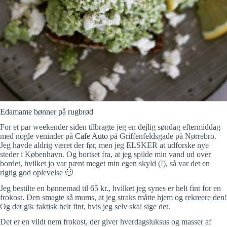
Edamame bønner på rugbrød
For et par weekender siden tilbragte jeg en dejlig søndag eftermiddag
med nogle veninder på
Cafe Auto
på Griffenfeldsgade på Nørrebro.
Jeg havde aldrig været der før, men jeg ELSKER at udforske nye
steder i København. Og bortset fra, at jeg spilde min vand ud over
bordet, hvilket jo var pænt meget min egen skyld (!), så var det en
rigtig god oplevelse 🙂
Jeg bestilte en bønnemad til 65 kr., hvilket jeg synes er helt fint for en
frokost. Den smagte så mums, at jeg straks måtte hjem og rekreere den!
Og det gik faktisk helt fint, hvis jeg selv skal sige det.
Det er en vildt nem frokost, der giver hverdagsluksus og masser af