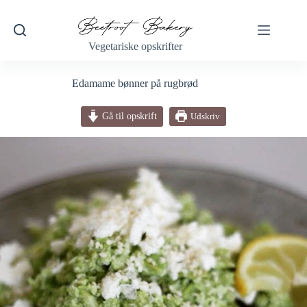
Fortsæt
til
indhold
Vegetariske opskrifter
Edamame bønner på rugbrød
Gå til opskrift
Udskriv