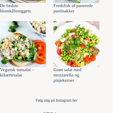
De bedste
Fredsfisk af panerede
blomkålsnuggets
pastinakker
Vegansk tunsalat –
Grøn salat med
kikærtesalat
mozzarella og
pinjekerner
Følg mi
g på Instagram her