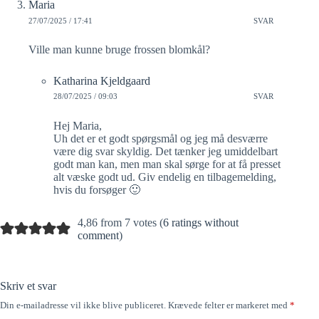
Maria
27/07/2025 / 17:41
SVAR
Ville man kunne bruge frossen blomkål?
Katharina Kjeldgaard
28/07/2025 / 09:03
SVAR
Hej Maria,
Uh det er et godt spørgsmål og jeg må desværre
være dig svar skyldig. Det tænker jeg umiddelbart
godt man kan, men man skal sørge for at få presset
alt væske godt ud. Giv endelig en tilbagemelding,
hvis du forsøger 🙂
4,86 from 7 votes (
6 ratings without
comment
)
Skriv et svar
Din e-mailadresse vil ikke blive publiceret.
Krævede felter er markeret med
*