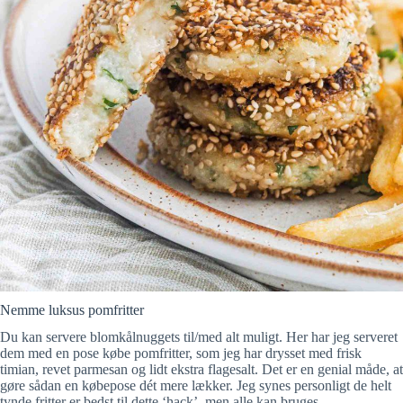
Nemme luksus pomfritter
Du kan servere blomkålnuggets til/med alt muligt. Her har jeg serveret
dem med en pose købe pomfritter, som jeg har drysset med frisk
timian, revet parmesan og lidt ekstra flagesalt. Det er en genial måde, at
gøre sådan en købepose dét mere lækker. Jeg synes personligt de helt
tynde fritter er bedst til dette ‘hack’, men alle kan bruges.