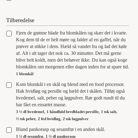
Tilberedelse
▢
Fjern de grønne blade fra blomkålen og skær det i kvarte.
Kog dem til de er helt møre og falder af en gaffel, når du
prøver at stikke i dem. Hæld så vandet fra og lad det køle
af. Alt i alt tager det nok ca. 30 minutter. Det må gerne
blive helt koldt, men det behøver ikke. Du kan også koge
blomkålen om morgenen eller dagen inden for at spare tid.
1 blomkål
▢
Kom blomkål i en skål og blend med en food processor.
Hak hvidløg og persille og hæld det i skålen. Tilføj også
hvedemel, salt, peber og løgpulver. Rør godt rundt til du
har fået en ensartet masse.
3 ½ dl hvedemel,
1 håndfuld bredbladet persille,
1 tsk salt,
½ tsk peber,
2 fed hvidløg,
2 tsk løgpulver
▢
Bland pankorasp og sesamfrø i en anden skål.
1 ½ dl sesamfrø,
1 ½ dl pankorasp