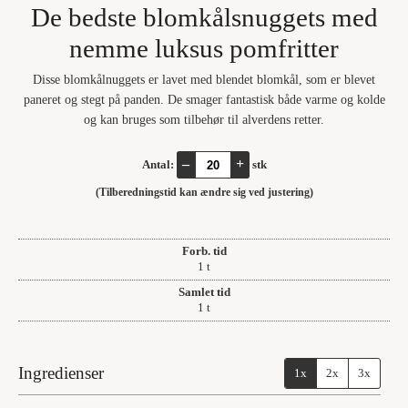
De bedste blomkålsnuggets med
nemme luksus pomfritter
Disse blomkålnuggets er lavet med blendet blomkål, som er blevet
paneret og stegt på panden. De smager fantastisk både varme og kolde
og kan bruges som tilbehør til alverdens retter.
–
+
Antal:
stk
(Tilberedningstid kan ændre sig ved justering)
Forb. tid
time
1
t
Samlet tid
time
1
t
Ingredienser
1x
2x
3x