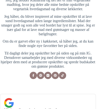
Hej, jeg hedder Katharina og det her er min vegetariske
madblog, hvor jeg deler alle mine bedste opskrifter på
vegetarisk hverdagsmad og diverse lækkerier.
Jeg håber, du bliver inspireret af mine opskrifter til at lave
sund hverdagsmad uden lange ingredienslister. Mad der
smager godt og som alle ved bordet har lyst til at spise. Jeg er
især glad for at lave mad med grøntsager og masser af
bælgfrugter.
Om du er garvet eller ny i køkkenet, så håber jeg, at du kan
finde nogle nye favoritter her på siden.
Til dagligt deler jeg opskrifter her på siden og på min IG.
Derudover samarbejder jeg med diverse virksomheder og
hjælper dem med at producere opskrifter og sprede budskabet
om grønne produkter.