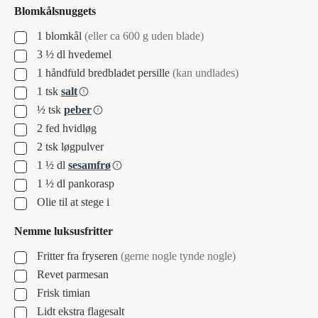
Blomkålsnuggets
▢
1
blomkål
(eller ca 600 g uden blade)
▢
3 ½
dl
hvedemel
▢
1
håndfuld
bredbladet persille
(kan undlades)
▢
1
tsk
salt
▢
½
tsk
peber
▢
2
fed
hvidløg
▢
2
tsk
løgpulver
▢
1 ½
dl
sesamfrø
▢
1 ½
dl
pankorasp
▢
Olie til at stege i
Nemme luksusfritter
▢
Fritter fra fryseren
(gerne nogle tynde nogle)
▢
Revet parmesan
▢
Frisk timian
▢
Lidt ekstra flagesalt