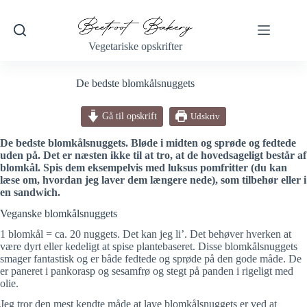
Fortsæt
til
indhold
Vegetariske opskrifter
De bedste blomkålsnuggets
Gå til opskrift
Udskriv
De bedste blomkålsnuggets. Bløde i midten og sprøde og fedtede
uden på. Det er næsten ikke til at tro, at de hovedsageligt består af
blomkål. Spis dem eksempelvis med luksus pomfritter (du kan
læse om, hvordan jeg laver dem længere nede), som tilbehør eller i
en sandwich.
Veganske blomkålsnuggets
1 blomkål = ca. 20 nuggets. Det kan jeg li’. Det behøver hverken at
være dyrt eller kedeligt at spise plantebaseret. Disse blomkålsnuggets
smager fantastisk og er både fedtede og sprøde på den gode måde. De
er paneret i pankorasp og sesamfrø og stegt på panden i rigeligt med
olie.
Jeg tror den mest kendte måde at lave blomkålsnuggets er ved at