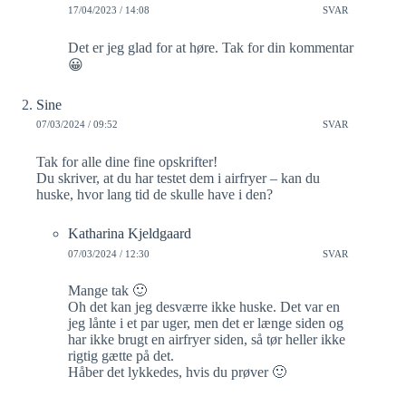
17/04/2023 / 14:08
SVAR
Det er jeg glad for at høre. Tak for din kommentar
😀
Sine
07/03/2024 / 09:52
SVAR
Tak for alle dine fine opskrifter!
Du skriver, at du har testet dem i airfryer – kan du
huske, hvor lang tid de skulle have i den?
Katharina Kjeldgaard
07/03/2024 / 12:30
SVAR
Mange tak 🙂
Oh det kan jeg desværre ikke huske. Det var en
jeg lånte i et par uger, men det er længe siden og
har ikke brugt en airfryer siden, så tør heller ikke
rigtig gætte på det.
Håber det lykkedes, hvis du prøver 🙂