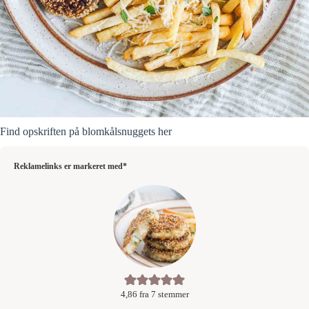
Find opskriften på blomkålsnuggets her
Reklamelinks er markeret med*
4,86
fra
7
stemmer