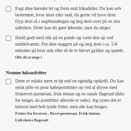
▢
Fugt dine hænder let og form små frikadeller. Du kan selv
bestemme, hvor store eller små, du gerne vil have dem.
Dyp dem så i raspblandingen og læg dem over på en stor
tallerken. Dette kan du gøre løbende, men du steger.
▢
Hæld godt med olie på en pande og varm den op ved
middelvarme. Put dine nuggets på og steg dem i ca. 5-8
minutter på hver side eller til de er blevet gyldne og sprøde.
Olie til at stege i
Nemme luksusfritter
▢
Dette er måske mere et tip end en egentlig opskrift. Du kan
nemt pifte en pose købepomfritter op ved at drysse med
friskrevet parmesan, frisk timian og en smule flagesalt (ikke
for meget, da pomfritter allerede er salte). Jeg synes det er
lækrest med helt tynde fritter, men alle kan bruges.
Fritter fra fryseren ,
Revet parmesan,
Frisk timian,
Lidt ekstra flagesalt